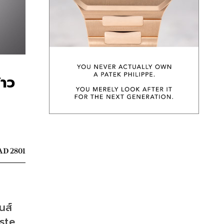
้าว
D 2801
ส์ 
ste 