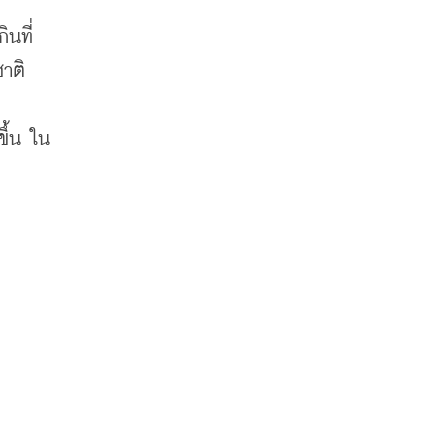
นที่
าติ
ขึ้น ใน