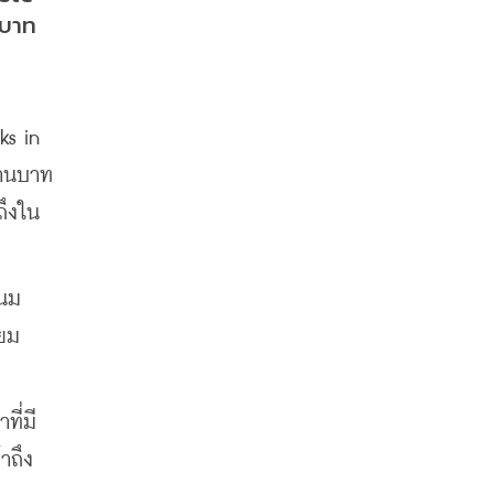
นบาท
s in 
้านบาท
ถึงใน
ขนม
ยม 
ที่มี
าถึง