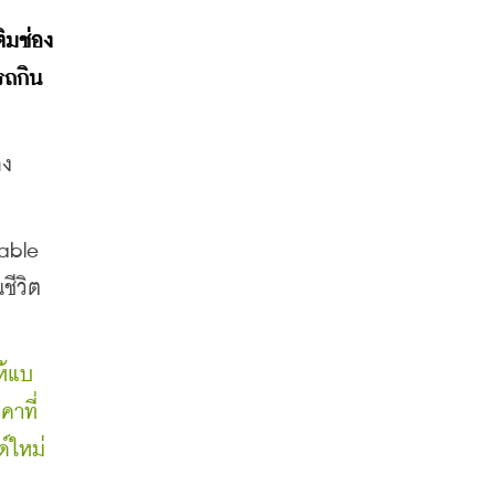
ิมช่อง
รถกิน
อง
able 
ชีวิต
ห้แบ
คาที่
์ใหม่