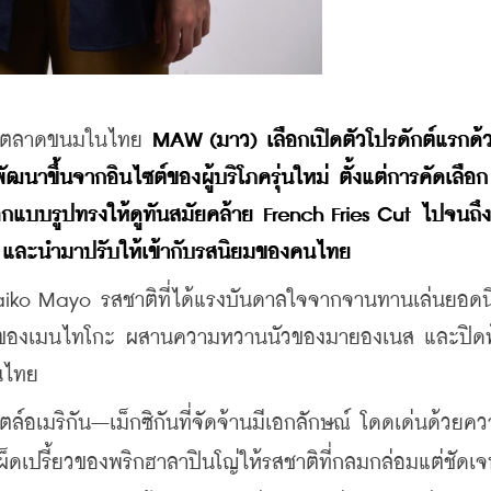
กับตลาดขนมในไทย 
MAW (มาว) เลือกเปิดตัวโปรดักต์แรกด้
ฒนาขึ้นจากอินไซต์ของผู้บริโภครุ่นใหม่ ตั้งแต่การคัดเลือก
ออกแบบรูปทรงให้ดูทันสมัยคล้าย French Fries Cut ไปจนถึ
e และนำมาปรับให้เข้ากับรสนิยมของคนไทย
taiko Mayo รสชาติที่ได้แรงบันดาลใจจากจานทานเล่นยอด
ละมุนของเมนไทโกะ ผสานความหวานนัวของมายองเนส และปิด
คนไทย
ล์อเมริกัน–เม็กซิกันที่จัดจ้านมีเอกลักษณ์ โดดเด่นด้วยคว
็ดเปรี้ยวของพริกฮาลาปินโญ่ให้รสชาติที่กลมกล่อมแต่ชัดเ