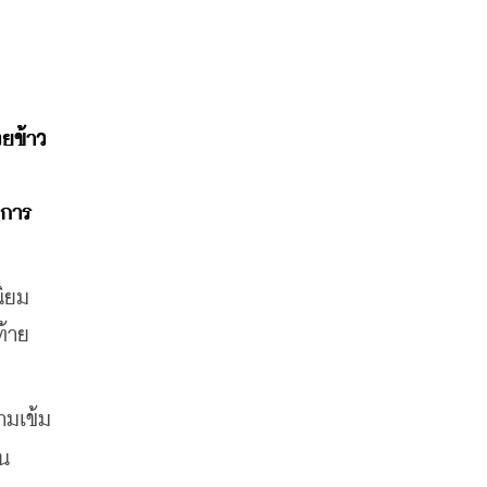
วยข้าว
งการ
นิยม
ท้าย
ามเข้ม
จน