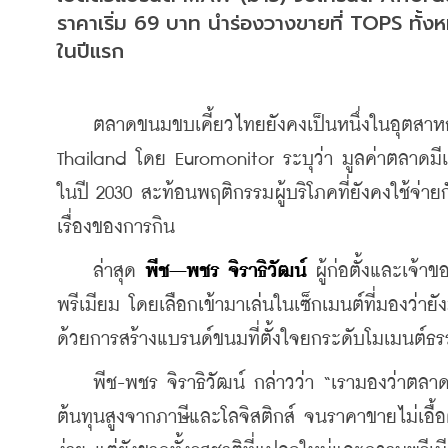
ราคาเริ่ม 69 บาท นำร่องวางขายที่ TOPS ทั้ง
ในปีแรก
    ตลาดขนมขบเคี้ยวไทยยังคงเป็นหนึ่งในอุตสาหก
Thailand โดย Euromonitor ระบุว่า มูลค่าตลาดมี
ในปี 2030 สะท้อนพฤติกรรมผู้บริโภคที่ยังคงใช้จ่าย
เรื่องของการกิน
    ล่าสุด 
พีช–พชร จิราธิวัฒน์
 ผู้ก่อตั้งและเจ้า
พรีเมียม โดยเลือกเข้ามาเล่นในเซ็กเมนต์ที่มองว่า
ด้วยการสร้างแบรนด์ขนมที่ตั้งใจยกระดับโมเมนต์ธ
    พีช-พชร จิราธิวัฒน์ กล่าวว่า “เรามองว่าตลาด
ต้นทุนสูงจากภาษีและโลจิสติกส์ จนราคาขายไม่เอื้