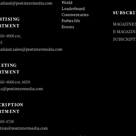
World
hailand@postintermedia.com
Leaderboard
SUBSCRI
Commentaries
RTISING
Forbes life
MAGAZINE 
RTMENT
Events
E-MAGAZIN
616-4666 ext.
SUBSCRIPT
25
hailand.sales@postintermedia.com
ETING
RTMENT
616-4666 ext.4659
_c@postintermedia.com
CRIPTION
RTMENT
616-4726
ption@postintermedia.com