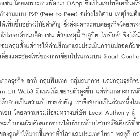
อกเชน โดยเฉพาะการพัฒนา DApp ซึ่งเป็นแอปพลิเคชันหรื
ะทำงานแบบ P2P (Peer-to-Peer) อย่างไรก็ตาม เหตุโจมตี
้เพิ่มขึ้นอย่างมีนัยสำคัญ ซึ่งส่งผลกระทบต่อธุรกิจโดยตรงท
โปรเจกต์บนบล็อกเชน ด้วยเหตุนี้ "บลูบิค ไททันส์" จึงได้
ี่ครอบคลุมตั้งแต่การให้คำปรึกษาและประเมินความปลอดภัยข
สี่ยงและช่องโหว่ของการเขียนโปรแกรมบน Smart Contrac
คธุรกิจ อาทิ กลุ่มฟินเทค กลุ่มธนาคาร และกลุ่มธุรกิจ
m บน Web3 มีแนวโน้มขยายตัวสูงขึ้น แต่ท่ามกลางการเติบ
ด้กลายเป็นความท้าทายสำคัญ เราจึงอยากเป็นส่วนหนึ่งใน
ชน โดยความร่วมมือระหว่างบริษัท Least Authority ผู้
เข้ามาเสริมศักยภาพการให้บริการด้านไซเบอร์ซิเคียวริตี้
ส่วนของลูกค้าให้มากขึ้นจากทั่วโลกและประเทศไทย” พลสุธี กล