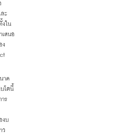
อ
และ
ั้งใน
นำเสนอ
อง 
t 
ขนาด
โตนี้ 
การ
ของบ
่าว