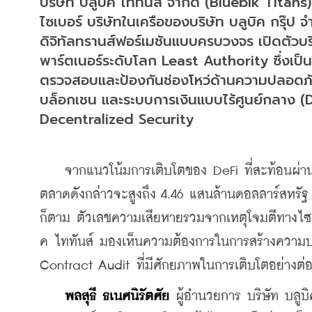
บริษัท บลูบิค ไททันส์ จำกัด (Bluebik Titans
ไซเบอร์ บริษัทในเครือของบริษัท บลูบิค กรุ๊ป จ
ดิจิทัลทรานส์ฟอร์เมชันแบบครบวงจร เปิดตัวบ
พาร์ตเนอร์ระดับโลก Least Authority ซึ่งเป็
ตรวจสอบและป้องกันช่องโหว่ด้านความปลอด
บล็อกเชน และระบบการเงินแบบไร้ศูนย์กลาง (De
Decentralized Security
    จากแนวโน้มการเติบโตของ DeFi ที่สะท้อนผ่
ตลาดดังกล่าวจะสูงถึง 4.46 แสนล้านดอลลาร์สหรัฐ ภ
ก็ตาม ตัวเลขความเสียหายรวมจากเหตุโจมตีทางไซเบ
ค ไททันส์ มองเห็นความต้องการในการสร้างความป
Contract Audit ที่มีศักยภาพในการเติบโตอย่างต่
พลสุธี ธเนศนิรัตศัย
 ผู้อำนวยการ บริษัท บลูบ