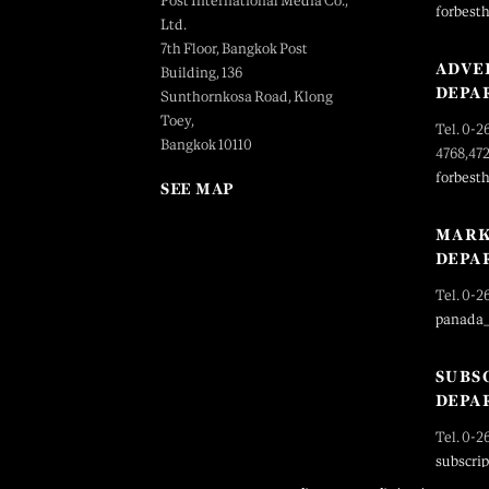
Post International Media Co.,
forbest
Ltd.
7th Floor, Bangkok Post
ADVE
Building, 136
DEPA
Sunthornkosa Road, Klong
Toey,
Tel. 0-2
Bangkok 10110
4768,47
forbest
SEE MAP
MARK
DEPA
Tel. 0-2
panada
SUBS
DEPA
Tel. 0-2
subscri