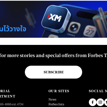
for more stories and special offers from Forbes 
SUBSCRIBE
ORIAL
OUR SITES
SOCIAL 
RTMENT
News
616-4666 ext.4734
Forbes lists