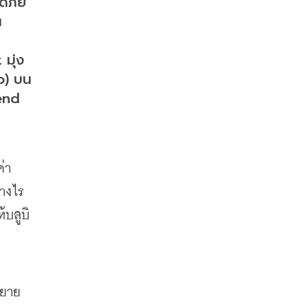
ภัย  
น
มุ่ง
p) บน
end 
่า
่างไร
้บลูบิ
ขยาย