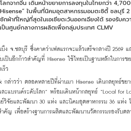
ดับโลกจากจีน เดินหน้าขยายการลงทุนในไทยกว่า 4,700
sense” ในพื้นที่นิคมอุตสาหกรรมอมตะซิตี้ ชลบุรี 2 
องซักผ้าที่ใหญ่ที่สุดในเอเชียตะวันออกเฉียงใต้ รองรับคว
ารเป็นศูนย์กลางการผลิตเพื่อกลุ่มประเทศ CLMV
บ้านบึง จ.ชลบุรี ซึ่งคาดว่าเฟสแรกจะแล้วเสร็จกลางปี 2569 แ
นับเป็นอีกก้าวสำคัญที่ Hisense ใช้ไทยเป็นฐานหลักในการข
เร็ว
ark กล่าวว่า ตลอดหลายปีที่ผ่านมา Hisense เดินกลยุทธ์ขยา
และแบรนด์ระดับโลก” พร้อมเดินหน้ากลยุทธ์ “Local for Lo
 ศูนย์วิจัยและพัฒนา 30 แห่ง และนิคมอุตสาหกรรม 36 แห่ง 
์สำคัญ เพื่อสร้างฐานการผลิตและพัฒนานวัตกรรมรองรับตล