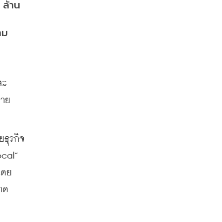
 ล้าน
าม
ละ
ยาย
ยธุรกิจ
cal” 
โดย
าด