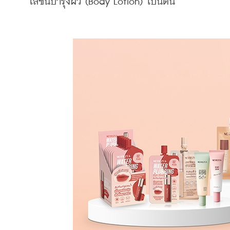
โลชั่นบำรุงผิว (Body Lotion) เป็นต้น