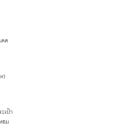
แดด 
r) 
ระเป๋า
หอม 