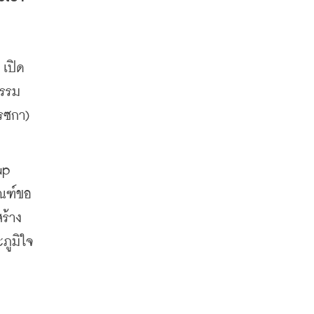
 เปิด
กรรม
ซกา) 
p 
ัณฑ์ขอ
ร้าง
ภูมิใจ