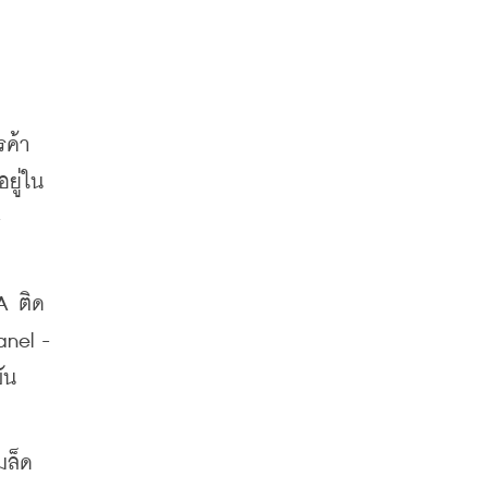
รค้า
ยู่ใน
-
A ติด
nel - 
ัน
มล็ด