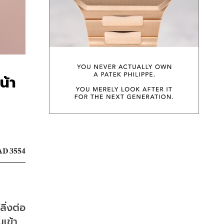
น้า
D 3554
ิ่งต่อ
มเข้า