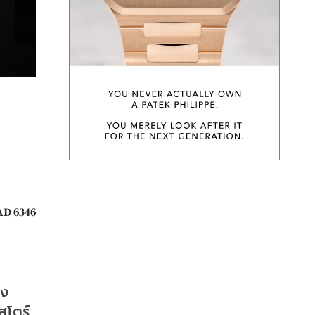
D 6346
่ง
โตร์ 