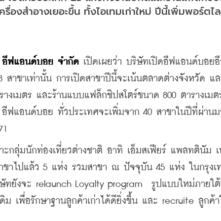
องสำอางเยอะขึ้น ทั้งไอเทมเก่าใหม่ ปีนี้เพิ่มพอร์ตไล
ท อีฟแอนด์บอย จำกัด
 เปิดเผยว่า บริษัทเปิดอีฟแอนด์บอยอี
 18 สาขาเท่านั้น การเปิดสาขาปีนี้จะเน้นตลาดต่างจังหวัด แ
ตารางเมตร และร้านแบบแฟล็กชิปสโตร์ขนาด 800 ตารางเมตร
 อีฟแอนด์บอย ทั่วประเทศจะเพิ่มจาก 40 สาขาในปีที่ผ่านมา
71
าะกลุ่มนักท่องเที่ยวต่างชาติ อาทิ เอ็มสเฟียร์ แพลทตินัม เ
ดสาขาไปแล้ว 5 แห่ง รวมสาขา ณ ปัจจุบัน 45 แห่ง ในกรุงเ
ษัทยังจะ relaunch Loyalty program  รูปแบบใหม่ภายใต้ชื
ม เพื่อรักษาฐานลูกค้าเก่าได้ดียิ่งขึ้น และ recruite ลูกค้า