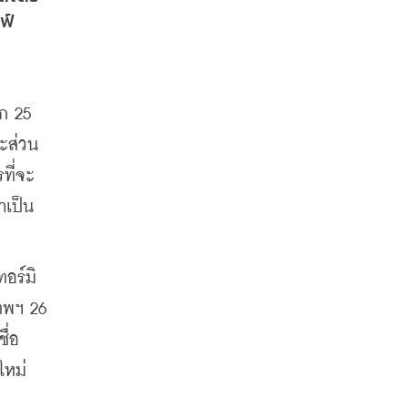
ฟ์
ก 25 
ละส่วน
ที่จะ
เป็น 
ทอร์มิ
ทพฯ 26 
่อ 
ใหม่