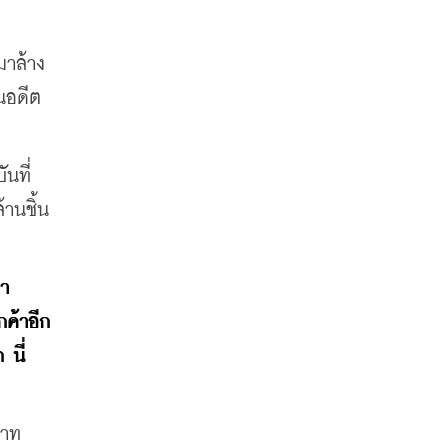
มาล้าง
นอดีต 
นที่
านชิ้น 
า 
กค้าอีก
 นี่
าท 