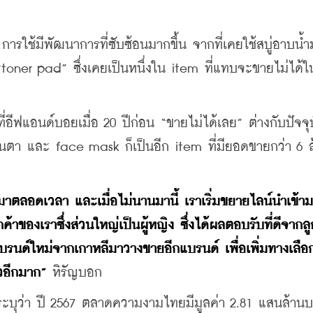
รใช้มีพัฒนาการที่ซับซ้อนมากขึ้น จากที่เคยใช้สบู่อาบน้ำ
 “toner pad” ซึ่งเคยเป็นหนึ่งใน item ที่แทบจะขายไม่ได้ใ
ี่อีฟแอนด์บอยเมื่อ 20 ปีก่อน “ขายไม่ได้เลย” ต่างกับปัจจุบั
ชินตา และ face mask ก็เป็นอีก item ที่มียอดขายกว่า 6 ล้
นมาตลอดเวลา และเมื่อไม่นานมานี้ เราเริ่มขยายไลน์นำเข้าม
้าของเราซึ่งส่วนใหญ่เป็นผู้หญิง ซึ่งได้ผลตอบรับที่ดีจากลู
บรนด์ใหม่จากเกาหลีมาวางขายอีกแบรนด์ เพื่อเพิ่มทางเลือก
วอีกมาก”
 หิรัญบอก
ะบุว่า ปี 2567 ตลาดความงามไทยมีมูลค่า 2.81 แสนล้านบ