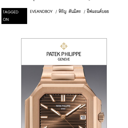
EVEANDBOY
/
หิรัญ ตันมิตร
/
อีฟแอนด์บอย
TAGGED
ON