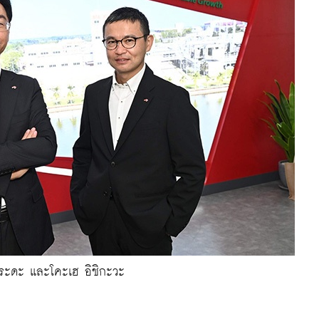
ะระดะ และโคะเฮ อิชิกะวะ