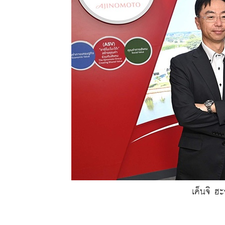
เค็นจิ ฮ