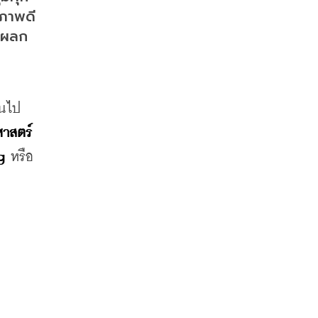
ขภาพดี
ลดผลก
็นไป
ศาสตร์
g
 หรือ 