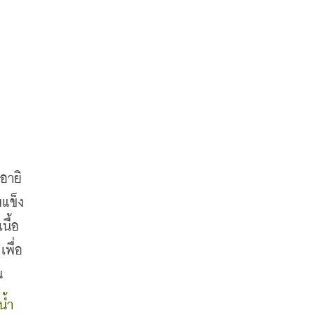
อายิ
แข็ง
นื้อ
เพื่อ
น
น้ำ