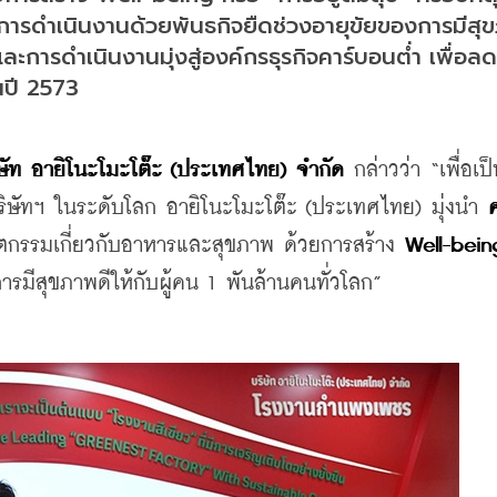
นการดำเนินงานด้วยพันธกิจยืดช่วงอายุขัยของการมีสุ
ละการดำเนินงานมุ่งสู่องค์กรธุรกิจคาร์บอนต่ำ เพื่อ
นปี 2573
ษัท อายิโนะโมะโต๊ะ (ประเทศไทย) จำกัด
 กล่าวว่า “เพื่อเป
ริษัทฯ ในระดับโลก อายิโนะโมะโต๊ะ (ประเทศไทย) มุ่งนำ 
ัตกรรมเกี่ยวกับอาหารและสุขภาพ ด้วยการสร้าง 
Well-bein
รมีสุขภาพดีให้กับผู้คน 1 พันล้านคนทั่วโลก
”