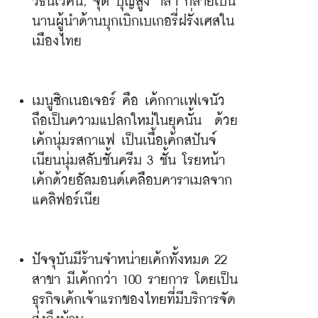
วัธนเวคิน, จุติ บุญสูง ฯลฯ กลายเป็น
นานผู้นำด้านบุกเบิกเบเกอรี่ฝรั่งเศสใน
เมืองไทย
เมนูซิกเนอเจอร์ คือ เค้กกาเเฟเจนัว 
ถือเป็นความแปลกใหม่ในยุคนั้น  ด้วย
เค้กนุ่มรสกาแฟ เป็นเนื้อเค้กสปันจ์
เนียนนุ่มสลับชั้นครีม 3 ชั้น โรยหน้า
เค้กด้วยอัลมอนด์เคลือบคาราเมลจาก
แคลิฟอร์เนีย
ปัจจุบันมีร้านจำหน่ายเค้กทั้งหมด 22 
สาขา มีเค้กกว่า 100 รายการ โดยเป็น
ธุรกิจเค้กเจ้าแรกของไทยที่มีบริการจัด