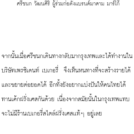
 ศรีชนก วัฒนศิริ ผู้ร่วมก่อตั้งเเบรนด์มาดาม มาร์โก้
จากนั้นเมื่อศรีชนกเดินทางกลับมากรุงเทพเเละได้ทำงานใน
บริษัทเพรซิเดนท์ เบเกอรี่  จึงเห็นหนทางที่จะสร้างรายได้
และขยายต่อยอดได้ อีกทั้งยังอยากแบ่งปันให้คนไทยได้
ทานเค้กฝรั่งเศสกันด้วย เนื่องจากสมัยนั้นในกรุงเทพแทบ
จะไม่มีร้านเบเกอรี่สไตล์ฝรั่งเศสเเท้ๆ อยู่เลย
