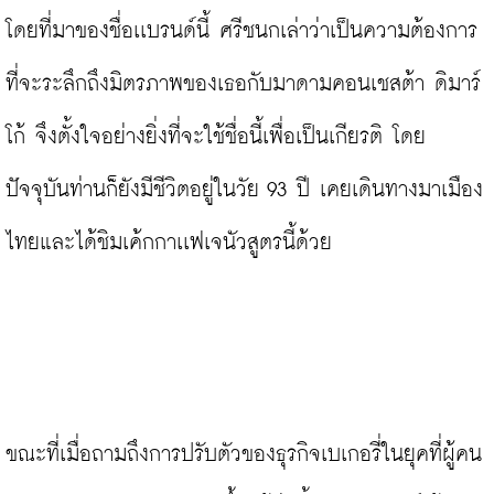
โดยที่มาของชื่อเเบรนด์นี้ ศรีชนกเล่าว่าเป็นความต้องการ
ที่จะระลึกถึงมิตรภาพของเธอกับมาดามคอนเชสต้า ดิมาร์
โก้ จึงตั้งใจอย่างยิ่งที่จะใช้ชื่อนี้เพื่อเป็นเกียรติ โดย
ปัจจุบันท่านก็ยังมีชีวิตอยู่ในวัย 93 ปี เคยเดินทางมาเมือง
ไทยและได้ชิมเค้กกาเเฟเจนัวสูตรนี้ด้วย

ขณะที่เมื่อถามถึงการปรับตัวของธุรกิจเบเกอรี่ในยุคที่ผู้คน