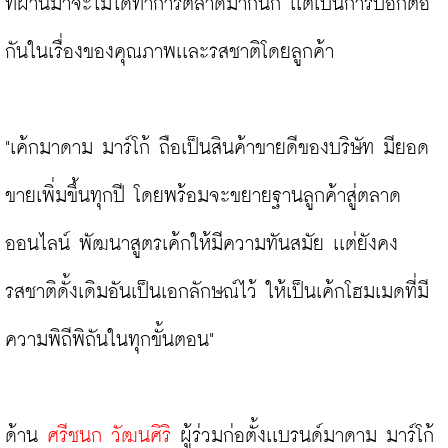
ที่ผ่านมาจะไม่ได้ทำการตลาดมากนัก เเต่เป็นการบอกต่อ
กันในเรื่องของคุณภาพเเละรสชาติโดยลูกค้า

"เค้กมาดาม มาร์โก้ ถือเป็นสินค้าขายดีของบริษัท มียอด
ขายเพิ่มขึ้นทุกปี โดยพร้อมจะขยายฐานลูกค้าสู่ตลาด
ออนไลน์ พัฒนาสูตรเค้กให้มีความทันสมัย เเต่ยังคง
รสชาติดั้งเดิมอันเป็นเอกลักษณ์ไว้ ให้เป็นเค้กโฮมเมดที่มี
ความพิถีพิถันในทุกขั้นตอน"

ด้าน
 ศรีชนก วัฒนศิริ 
ผู้ร่วมก่อตั้งเเบรนด์มาดาม มาร์โก้ 