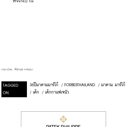
ส่งถึงบ้าน
รายงานโดย : ศิริลักษณ์ หาพันธ์นา 
36ปีมาดามมาร์โก้
/
FORBESTHAILAND
/
มาดาม มาร์โก้
TAGGED
/
เค้ก
/
เค้กกาเเฟเจนัว
ON