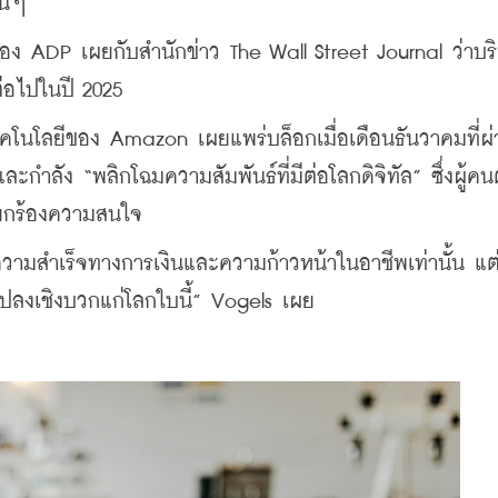
่นๆ
ของ ADP เผยกับสำนักข่าว The Wall Street Journal ว่าบร
่อไปในปี 2025
ทคโนโลยีของ Amazon เผยแพร่บล็อกเมื่อเดือนธันวาคมที่ผ่
ละกำลัง “พลิกโฉมความสัมพันธ์ที่มีต่อโลกดิจิทัล” ซึ่งผู้คนต
รียกร้องความสนใจ
ยความสำเร็จทางการเงินและความก้าวหน้าในอาชีพเท่านั้น แต่
นแปลงเชิงบวกแก่โลกใบนี้” Vogels เผย