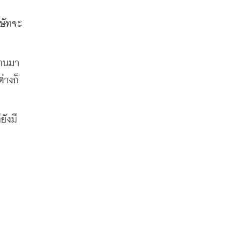
ิษัทจะ
านมา 
่างก็
ยังมี