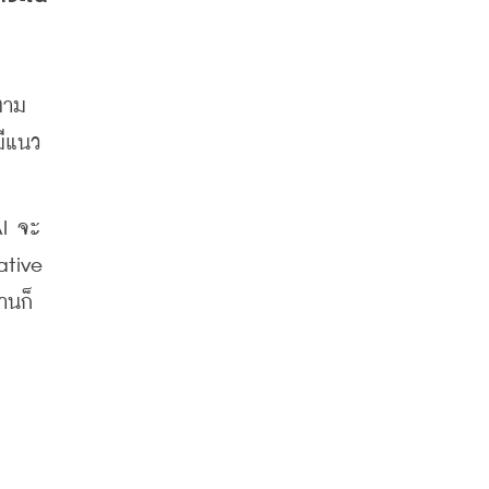
าม 
มีแนว
AI จะ
tive 
านก็