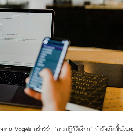
รงงาน Vogels กล่าวว่า “การปฏิวัติเงียบ” กำลังเกิดขึ้นในห