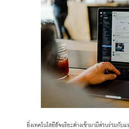
    ยิ่งเทคโนโลยีอัจฉริยะต่างเข้ามามีส่วนร่วมกับแ