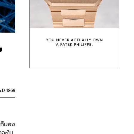
บ
D 4869
งก็มอง
่าจะใน