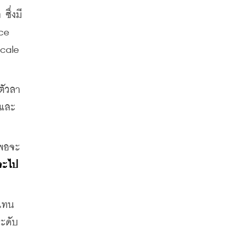
ซึ่งมี
ce 
cale 
ตัวลา
จและ
กพอจะ
จะไป
บแทน
ะดับ 