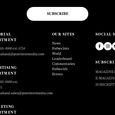
SUBSCRIBE
ORIAL
OUR SITES
SOCIAL 
RTMENT
News
616-4666 ext.4734
Forbes lists
World
hailand@postintermedia.com
Leaderboard
SUBSCRI
Commentaries
RTISING
Forbes life
MAGAZINE 
RTMENT
Events
E-MAGAZIN
616-4666 ext.
SUBSCRIPT
25
hailand.sales@postintermedia.com
ETING
RTMENT