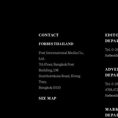
CONTACT
EDIT
DEPA
FORBES THAILAND
Tel. 0-2
Post International Media Co.,
forbest
Ltd.
7th Floor, Bangkok Post
ADVE
Building, 136
DEPA
Sunthornkosa Road, Klong
Toey,
Tel. 0-2
Bangkok 10110
4768,47
forbest
SEE MAP
MARK
DEPA