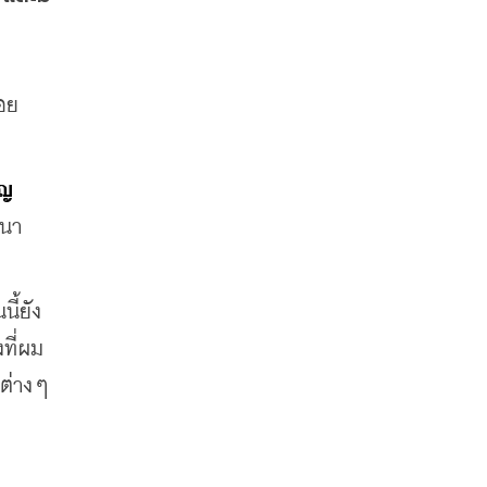
อย
ยญ
ฒนา
ี้ยัง
ที่ผม
ต่างๆ 