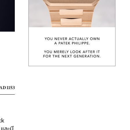
AD 1153
k 
และมี