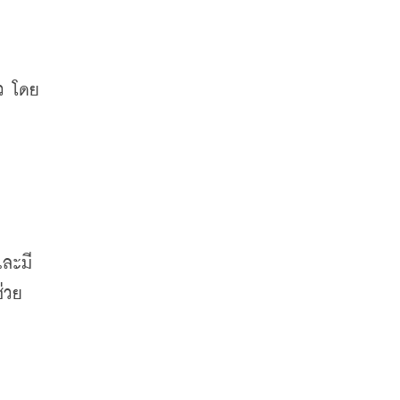
ว
โดย
และมี
ช่วย