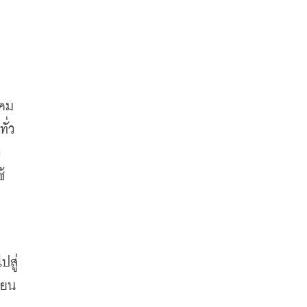
งคม
ั่ว
ว
้
ปสู่
่ยน