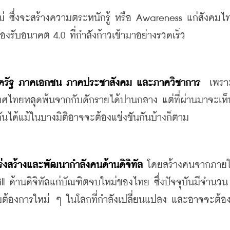
ม่
ซึ่งจะสร้างความตระหนักรู้
หรือ
 Awareness 
แก่สังคมไ
มรองรับอนาคต
 4.0 
ที่กำลังก้าวเข้ามาอย่างรวดเร็ว
ครัฐ
ภาคเอกชน
ภาคประชาสังคม
และภาควิชาการ
เพรา
ะเทศไทยหลุดพ้นจากกับดักรายได้ปานกลาง
แต่ที่ผ่านมาจะเห็
อกันได้แม้ในบางมิติอาจจะต้องแข่งขันกันบ้างก็ตาม
ร่งสร้างและพัฒนากำลังคนด้านดิจิทัล
โดยสร้างคนจากภาย
ll 
ด้านดิจิทัลแก่บัณฑิตจบใหม่ของไทย
ซึ่งปัจจุบันมีจำนวน
ามต้องการใหม่
ๆ
ในโลกที่กำลังเปลี่ยนแปลง
และอาจจะต้อง