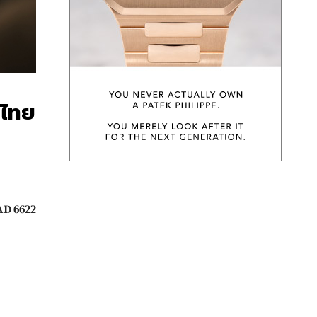
งไทย
D 6622