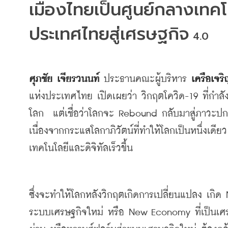
เมืองไทยเป็นศูนย์กลางเทค
ประเทศไทยสู่เศรษฐกิจ
 4.0
ศุภชัย
เจียรวนนท์
ประธานคณะผู้บริหาร
เครือเจร
แห่งประเทศไทย
เปิดเผยว่า
วิกฤตโควิด
-19 
ที่กำล
โลก
แต่เชื่อว่าโลกจะ
 Rebound 
กลับมาสู่ภาวะปกต
เนื่องจากกระแสโลกาภิวัตน์ที่ทำให้โลกเป็นหนึ่งเดียว
เทคโนโลยีและดิจิทัลเร็วขึ้น
ซึ่งจะทำให้โลกหลังวิกฤตเกิดการเปลี่ยนแปลง
เกิด
 
ระบบเศรษฐกิจใหม่
หรือ
 New Economy 
ที่เป็นเ