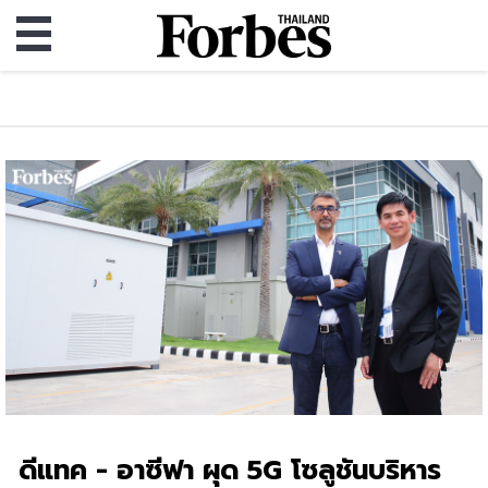
ดีแทค - อาซีฟา ผุด 5G โซลูชันบริหาร