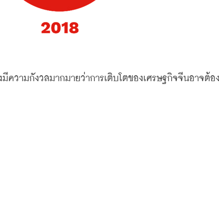
ึงมีความกังวลมากมายว่าการเติบโตของเศรษฐกิจจีนอาจต้อง