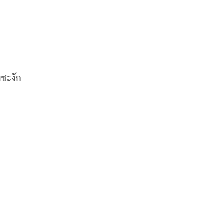
ชะงัก