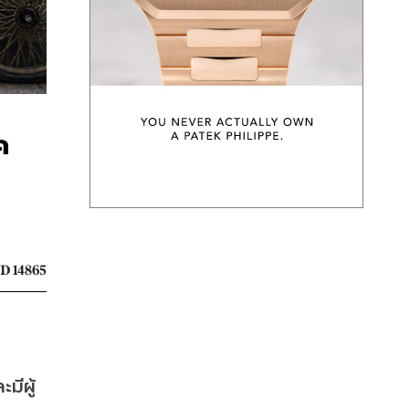
ค
D 14865
ะมีผู้