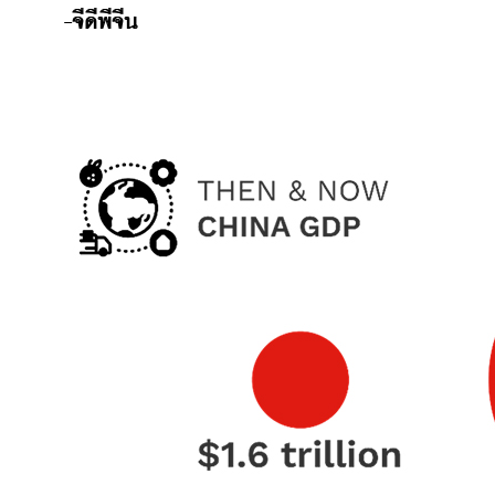
-จีดีพีจีน