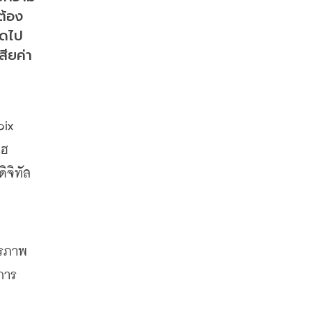
ต้อง
ดไป 
ียค่า
ix 
โฮ
ิจิทัล
ยรภาพ 
การ