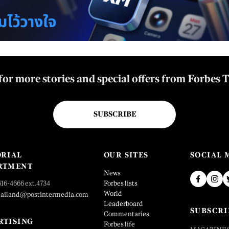
for more stories and special offers from Forbes 
SUBSCRIBE
ORIAL
OUR SITES
SOCIAL 
RTMENT
News
616-4666 ext.4734
Forbes lists
World
hailand@postintermedia.com
Leaderboard
SUBSCRI
Commentaries
RTISING
Forbes life