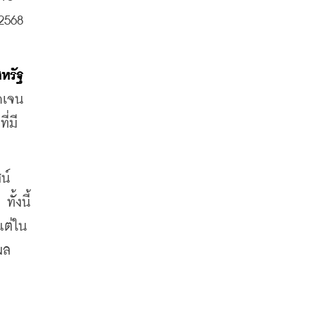
2568 
หรัฐ 
ัดเจน
ี่มี
น์
้งนี้ 
แต่ใน
ผล