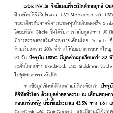
orbix INVEST จึงมีแผนที่จะเปิดตัวกลยุทธ์ 
สินทรัพย์ดิจิทัลประเภท USD Stablecoin เช่น USDC
ขณะเดียวกันอาจพิจารณาลงทุนในเงินสดหรือ Stabl
โดยบริษัท Circle ซึ่งได้รับการกำกับดูแลจาก US
มีการตรวจสอบเงินสำรองรายเดือนโดย Deloitte ซึ
ด้วยเงินสดราว 20% ที่ฝากไว้กับธนาคารขนาดใหญ่
90 วัน 
ปัจจุบัน USDC มีมูลค่าหมุนเวียนกว่า 32 พ
ระดับโลกอย่าง BlackRock และ Goldman Sachs ทำให้
ในอุตสาหกรรมคริปโต
    จากข้อมูลเชิงสถิติในหลายมิติสะท้อนว่า
 ปัจจุ
ดิจิทัลทั่วโลก ด้วยมูลค่าตลาดรวม ณ เดือนพฤษภาค
ดอลลาร์สหรัฐ เพิ่มขึ้นประมาณ 43.5% จาก 1.61 แ
CoinDesk และ CoinGecko)  และมีฐานผู้ใช้งานขยา