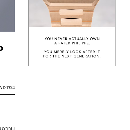
ว
AD 1724
-
ายความ