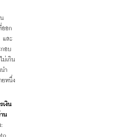
น 
ี่ออก
ฯ และ
ระกอบ
่เกิน 
นนำ
ายหนึ่ง
รเงิน
้าน
: 
to 