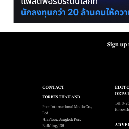
Sign up 
CONTACT
EDIT
DEPA
FORBES THAILAND
Tel. 0-2
Post International Media Co.,
forbest
Ltd.
7th Floor, Bangkok Post
ADVE
Building, 136