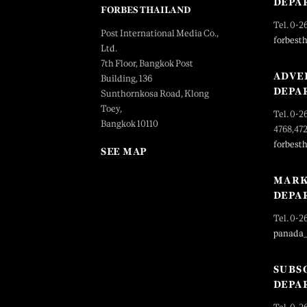
DEPA
FORBES THAILAND
Tel. 0-2
Post International Media Co.,
forbest
Ltd.
7th Floor, Bangkok Post
ADVE
Building, 136
DEPA
Sunthornkosa Road, Klong
Toey,
Tel. 0-2
Bangkok 10110
4768,47
forbest
SEE MAP
MARK
DEPA
Tel. 0-2
panada
SUBS
DEPA