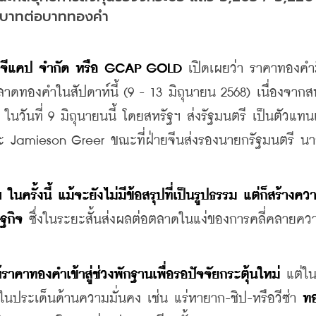
0 บาทต่อบาททองคำ
ษัท จีแคป จำกัด หรือ GCAP GOLD
 เปิดเผยว่า ราคาทองคำ
าดทองคำในสัปดาห์นี้ (9 - 13 มิถุนายน 2568) เนื่องจากสห
วันที่ 9 มิถุนายนนี้ โดยสหรัฐฯ ส่งรัฐมนตรี เป็นตัวแทนเ
ะ Jamieson Greer ขณะที่ฝ่ายจีนส่งรองนายกรัฐมนตรี นา
ในครั้งนี้ แม้จะยังไม่มีข้อสรุปที่เป็นรูปธรรม แต่ก็สร้างค
ฐกิจ
 ซึ่งในระยะสั้นส่งผลต่อตลาดในแง่ของการคลี่คลายคว
าคาทองคำเข้าสู่ช่วงพักฐานเพื่อรอปัจจัยกระตุ้นใหม่
 แต่ใ
ในประเด็นด้านความมั่นคง เช่น แร่หายาก-ชิป-หรือวีซ่า 
ท