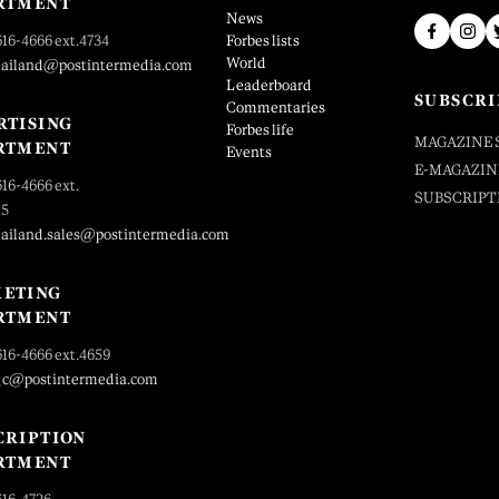
RTMENT
News
616-4666 ext.4734
Forbes lists
World
hailand@postintermedia.com
Leaderboard
SUBSCRI
Commentaries
RTISING
Forbes life
MAGAZINE 
RTMENT
Events
E-MAGAZIN
616-4666 ext.
SUBSCRIPT
25
hailand.sales@postintermedia.com
ETING
RTMENT
616-4666 ext.4659
_c@postintermedia.com
CRIPTION
RTMENT