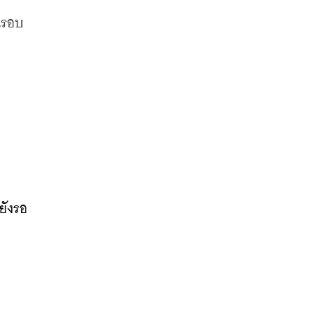
นรอบ
ยังรอ