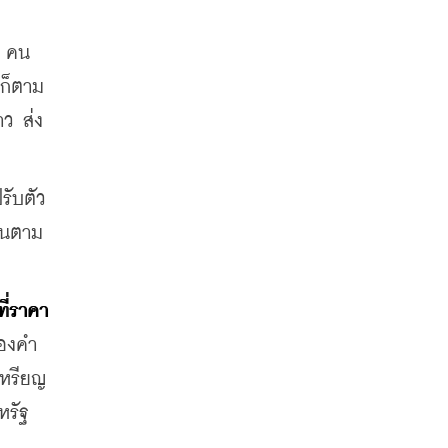
) คน
ก็ตาม 
าว ส่ง
ปรับตัว
ึ้นตาม
ี่ราคา
ทองคำ
เหรียญ
หรัฐ