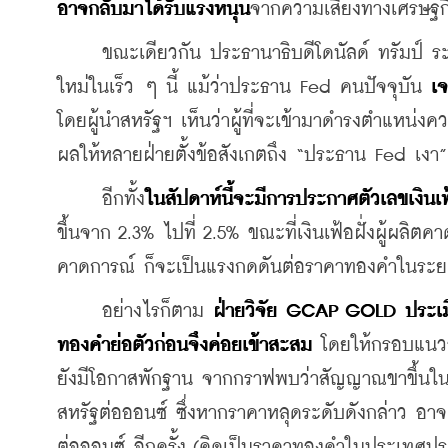
อาจกลับมาได้รับแรงหนุน
จากความเสี่ยงทางเศรษฐกิ
     ขณะเดียวกัน ประธานาธิบดีโดนัลด์ ทรัมป์ 
ใหม่ในเร็ว ๆ นี้ แม้ว่าประธาน Fed คนปัจจุบัน 
เ
โดยผู้นำสหรัฐฯ เห็นว่าผู้ที่จะเข้ามาดำรงตำแหน่งค
ผลให้หลายฝ่ายตั้งข้อสังเกตถึง “ประธาน Fed เงา” 
     อีกทั้ง
ในสัปดาห์นี้จะมีการประกาศตัวเลขเงินเ
ขึ้นจาก 2.3% ไปที่ 2.5% ขณะที่เงินเฟ้อฝั่งผู้ผลิตค
คาดการณ์ ก็จะเป็นแรงกดดันต่อราคาทองคำในระยะ
     อย่างไรก็ตาม 
ฝ่ายวิจัย GCAP GOLD ประเมิ
ทองคำย่อตัวก่อนจึงค่อยเข้าสะสม
 โดยให้กรอบแนวร
ยังมีโอกาสพักฐาน จากกราฟพบว่าสัญญาณขาขึ้นในระย
สหรัฐต่อออนซ์ ซึ่งหากราคาหลุดระดับดังกล่าว อาจ
ต่อออนซ์ อีกครั้ง (คิดเป็นราคาทองคำในประเทศประ