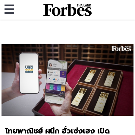
ไทยพาณิชย์ ผนึก ฮั่วเซ่งเฮง เปิด