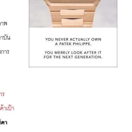
งภาพ
ถาบัน
นการ
ร 
้าเป้า
ิดา 