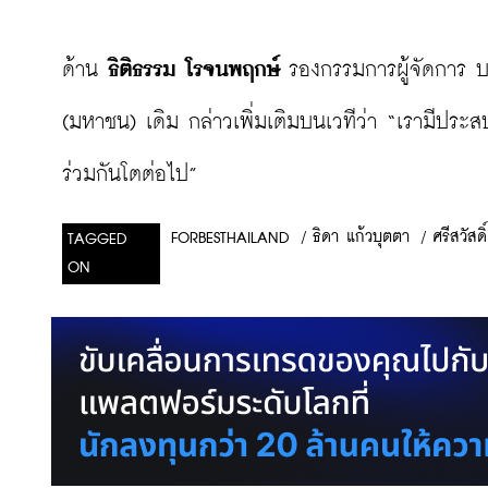
ด้าน 
ธิติธรรม โรจนพฤกษ์
 รองกรรมการผู้จัดการ บมจ
(มหาชน) เดิม กล่าวเพิ่มเติมบนเวทีว่า “เรามีประส
ร่วมกันโตต่อไป”
/
ธิดา แก้วบุตตา
/
ศรีสวัสดิ์
FORBESTHAILAND
TAGGED
ON