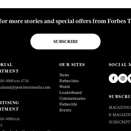
for more stories and special offers from Forbes 
SUBSCRIBE
ORIAL
OUR SITES
SOCIAL 
RTMENT
News
616-4666 ext.4734
Forbes lists
World
hailand@postintermedia.com
Leaderboard
SUBSCRI
Commentaries
RTISING
Forbes life
MAGAZINE 
RTMENT
Events
E-MAGAZIN
616-4666 ext.
SUBSCRIPT
25