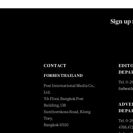
Sign up 
CONTACT
EDIT
DEPA
FORBES THAILAND
Tel. 0-2
Post International Media Co.,
forbest
Ltd.
7th Floor, Bangkok Post
ADVE
Building, 136
DEPA
Sunthornkosa Road, Klong
Toey,
Tel. 0-2
Bangkok 10110
4768,47