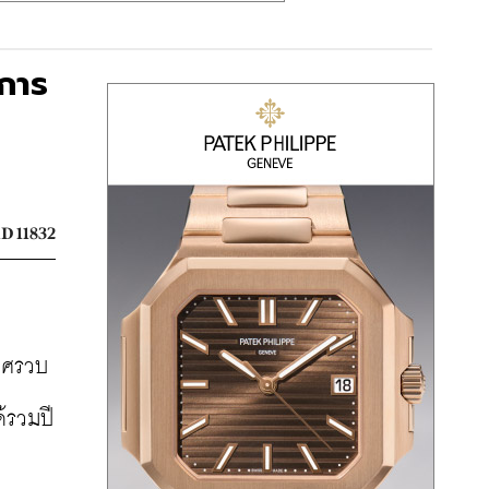
นการ
D 11832
กาศรวบ
ด้รวมปี