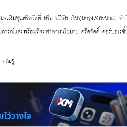
.เงินทุนศรีสวัสดิ์ หรือ บริษัท เงินทุนกรุงเทพธนาธร จํากั
บการณ์และพร้อมที่จะทำตามนโยบาย ศรีสวัสดิ์ คอร์ปอเรชั่น
/
เงินกู้