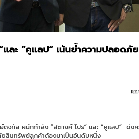
ปร”และ “คูแลป” เน้นย้ำความปลอดภัย
REA
์ดิจิทัล ผนึกกำลัง “สตางค์ โปร” และ “คูแลป”  ดึง
ภัยสินทรัพย์ลูกค้าต้องมาเป็นอันดับหนึ่ง