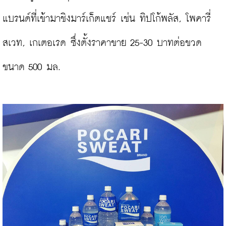
แบรนด์ที่เข้ามาชิงมาร์เก็ตแชร์ เช่น ทิปโก้พลัส, โพคารี่ 
สเวท, เกเตอเรด ซึ่งตั้งราคาขาย 25-30 บาทต่อขวด
ขนาด 500 มล.
