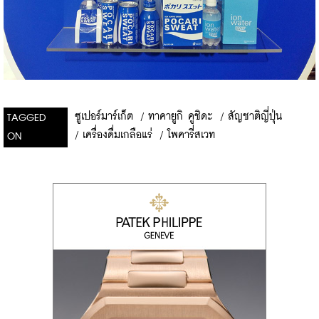
ซูเปอร์มาร์เก็ต
/
ทาคายูกิ คูชิดะ
/
สัญชาติญี่ปุ่น
TAGGED
/
เครื่องดื่มเกลือแร่
/
โพคารี่สเวท
ON