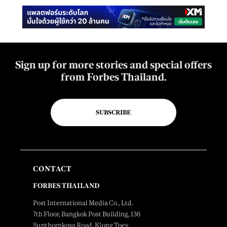
Sign up for more stories and special offers
from Forbes Thailand.
SUBSCRIBE
CONTACT
FORBES THAILAND
Post International Media Co., Ltd.
7th Floor, Bangkok Post Building, 136
Sunthornkosa Road, Klong Toey,