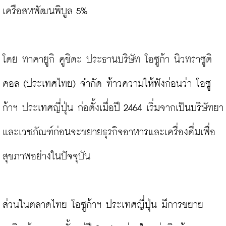
เครือสหพัฒนพิบูล 5%

โดย ทาคายูกิ คูชิดะ ประธานบริษัท โอซูก้า นิวทราซูติ
คอล (ประเทศไทย) จำกัด ท้าวความให้ฟังก่อนว่า โอซู
ก้าฯ ประเทศญี่ปุ่น ก่อตั้งเมื่อปี 2464 เริ่มจากเป็นบริษัทยา
และเวชภัณฑ์ก่อนจะขยายธุรกิจอาหารและเครื่องดื่มเพื่อ
สุขภาพอย่างในปัจจุบัน

ส่วนในตลาดไทย โอซูก้าฯ ประเทศญี่ปุ่น มีการขยาย