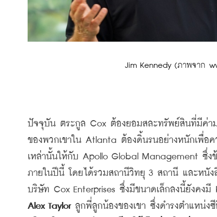
 Jim Kennedy (ภาพจาก w
ปัจจุบัน
ตระกูล
 Cox 
ต้องยอมสละทรัพย์สินที่มีค
ของพวกเขาใน
 Atlanta 
ต้องดิ้นรนอย่างหนักเพื่อ
เหล่านั้นให้กับ
 Apollo Global Management 
ซึ่
ภายในปีนี้
โดยได้รวมสถานีวิทยุ
 3 
สถานี
และหนังส
บริษัท
 Cox Enterprises 
ซึ่งมีขนาดเล็กลงนี้ยังคงมี
 
Alex Taylor 
ลูกพี่ลูกน้องของเขา
ซึ่งดำรงตำแหน่งซี