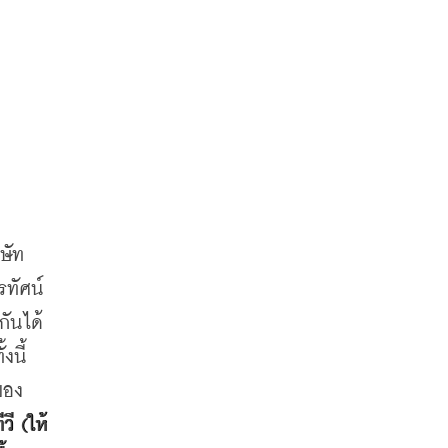
ษัท
รทัศน์
กันได้
ั้งนี้
ของ
วี
 (
ให้