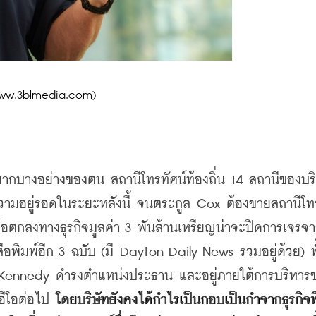
ww.3blmedia.com)
่ามากบางอย่างของตน
สถานีโทรทัศน์ท้องถิ่น
 14 
สถานีของบริ
ความอยู่รอดในระยะหลังนี้
จนตระกูล
 Cox 
ต้องขายสถานีโท
งข้อตกลงทางธุรกิจมูลค่า
 3 
พันล้านเหรียญน่าจะปิดการเจรจา
ือพิมพ์อีก
 3 
ฉบับ
 (
มี
 Dayton Daily News 
รวมอยู่ด้วย
) 
ท
Kennedy 
ดำรงตำแหน่งประธาน
และอยู่ภายใต้การบริหาร
อีโอต่อไป
โดยบริษัทยังคงได้กำไรเป็นกอบเป็นกำจากธุรกิจที