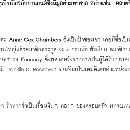
รกิจเกี่ยวกับยานยนต์ซึ่งมีมูลค่ามหาศาล
อย่างเช่น
ตลาดซ
และ
 Anne Cox Chambers 
ซึ่งเป็นป้าของเขา
เคยมีชื่อเป็น
่วนใหญ่แล้วสมาชิกตระกูล
 Cox 
ชอบเก็บตัวเงียบ
สมาชิกข
คุณตาของ
 Kennedy 
ซึ่งพลาดหวังจากการเป็นผู้ได้รับการเสน
่มี
 Franklin D. Roosevelt 
ร่วมทีมเป็นแคมดิเดทตำแหน่งร
รา
ถ้าหากว่าเป็นเรื่องเงินๆ
ทองๆ
ของครอบครัว
เราจบเห่