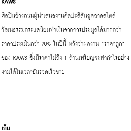
KAWS
ศิลปินข้างถนนผู้นำเสนองานศิลปะสีสันฉูดฉาดสไตล์
วัฒนธรรมกระแสนิยมทำเงินจากการประมูลได้มากกว่า
ราคาประเมินกว่า 70% ในปีนี้ หวังว่าผลงาน “ราคาถูก” 
ของ KAWS ซึ่งมีราคาไม่ถึง 1 ล้านเหรียญจะทำกำไรอย่าง
งามได้ในเวลาอันรวดเร็วขาย

เก็บ