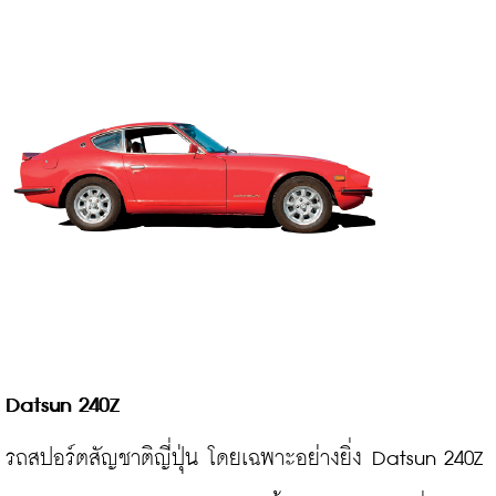
Datsun 240Z
รถสปอร์ตสัญชาติญี่ปุ่น โดยเฉพาะอย่างยิ่ง Datsun 240Z 