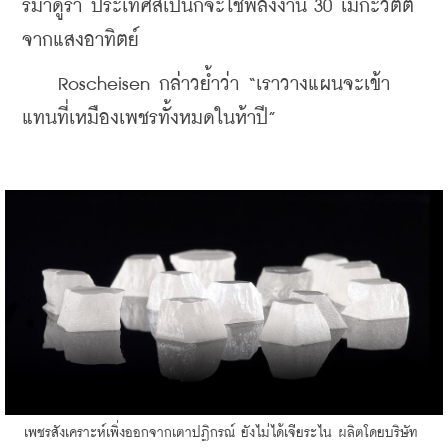
รมาดูรา ประเทศสเปนก็จะใช้พลังงาน 30 เมกะวัตต์
จากแสงอาทิตย์
    Roscheisen กล่าวย้ำว่า “เราวางแผนจะเข้า
แทนที่เหมืองเพชรทั้งหมดในห้าปี”
​เพชรสังเคราะห์เพิ่งออกจากเตาปฏิกรณ์ ยังไม่ได้เจียระไน ผลิตโดยบริษัท 