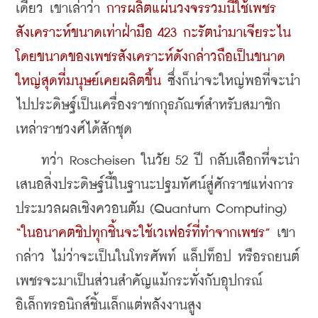
เดี่ยว เขาเล่าว่า 
การผลิตแผ่นวงจรรวมนี้ใช้เพชร
สังเคราะห์ขนาดเท่าฝ่ามือ 423 กะรัตนำมาเจียระไน 
โดยขนาดของเพชรสังเคราะห์ดังกล่าวถือเป็นขนาด
ใหญ่สุดที่มนุษย์เคยผลิตขึ้น
 ซึ่งก็น่าจะใหญ่พอที่จะนำ
ไปประดิษฐ์เป็นเครื่องราชกกุธภัณฑ์สำหรับสมาชิก
เหล่าราชวงศ์ได้สักชุด
    ทว่า Roscheisen ในวัย 52 ปี กลับเลือกที่จะนำ
เสนอสิ่งประดิษฐ์นี้ในฐานะปฐมทัศน์สู่ศักราชแห่งการ
ประมวลผลเชิงควอนตัม (Quantum Computing) 
“ในอนาคตชิปทุกชิ้นจะใช้เวเฟอร์ที่ทำจากเพชร”
 เขา
กล่าว ไม่ว่าจะเป็นในโทรศัพท์ แล็ปท็อป หรือรถยนต์ 
เพชรจะมาเป็นส่วนสำคัญแม้กระทั่งกับอุปกรณ์
อิเล็กทรอนิกส์ชิ้นเล็กแต่พลังงานสูง