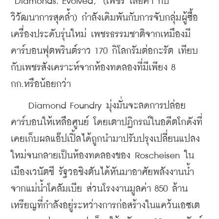
“Diamonds. Evolved,” (เพชร เลอค่า กับ
วิวัฒนาการสุดล้ำ) กำลังเดิมพันกับการจับกลุ่มผู้ซื้อ
เครื่องประดับรุ่นใหม่ เพชรธรรมชาติจากเหมืองมี
คาร์บอนฟุตพรินต์ราว 170 กิโลกรัมต่อกะรัต เทียบ
กับเพชรสังเคราะห์จากห้องทดลองที่มีเพียง 8 
กก.หรือน้อยกว่า
    Diamond Foundry มุ่งมั่นจะลดการปล่อย
คาร์บอนให้เหลือศูนย์ โดยเตาปฏิกรณ์ในอดีตโกดังที่
เคยเก็บผลแอ๊ปเปิ้ลได้ถูกนำมาปรับปรุงเปลี่ยนแปลง
ใหม่จนกลายเป็นห้องทดลองของ Roscheisen ใน
เมืองเวนัตชี รัฐวอชิงตันได้หันมาอาศัยพลังงานน้ำ
จากแม่น้ำโคลัมเบีย ส่วนโรงงานมูลค่า 850 ล้าน
เหรียญที่กำลังอยู่ระหว่างการก่อสร้างในแคว้นเอซเต