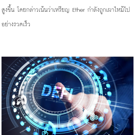
สูงขึ้น โดยกล่าวเน้นว่าเหรียญ Ether กำลังถูกเผาไหม้ไป
อย่างรวดเร็ว