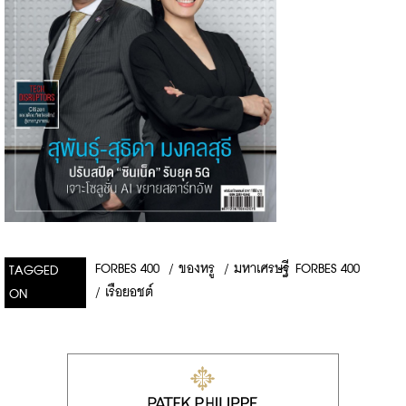
FORBES 400
/
ของหรู
/
มหาเศรษฐี FORBES 400
TAGGED
/
เรือยอชต์
ON