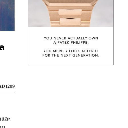
ัล
D 1209
ภคและ
ng 