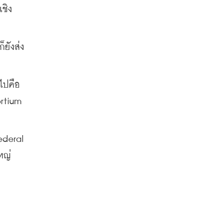
ชิง
ยังส่ง
ปคือ 
rtium 
deral 
หญ่