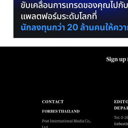
Sign up 
CONTACT
EDIT
DEPA
FORBES THAILAND
Tel. 0-2
Post International Media Co.,
forbest
Ltd.