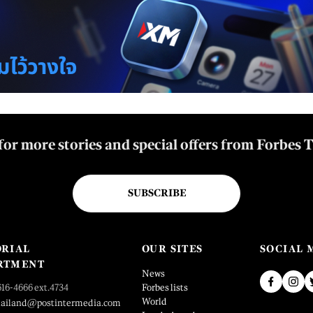
for more stories and special offers from Forbes 
SUBSCRIBE
ORIAL
OUR SITES
SOCIAL 
RTMENT
News
616-4666 ext.4734
Forbes lists
World
hailand@postintermedia.com