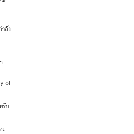
กำลัง
มา
 of 
หรับ
คน