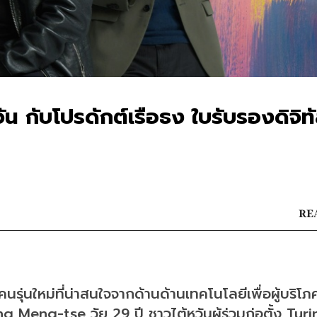
น กับโปรดักต์เรือธง ใบรับรองดิจิท
REA
รุ่นใหม่ที่น่าสนใจจากด้านด้านเทคโนโลยีเพื่อผู้บริโ
 Meng-tse วัย 29 ปี ชาวไต้หวันผู้ร่วมก่อตั้ง Turi