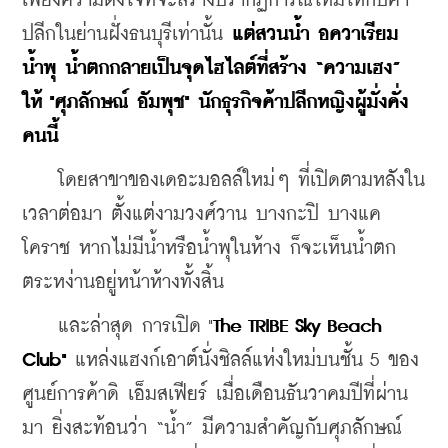
เพียงความตั้งใจที่จะสร้างปรากฏการณ์ใหม่ให้กับค้า
ปลีกในย่านฝั่งธนบุรีเท่านั้น 
แต่สวนน้ำ อควาเรียม 
น้ำพุ น้ำตกกลายเป็นจุดไฮไลต์ที่สร้าง “ความเฮง” 
ให้ "ศุภลักษณ์ อัมพุช" นักธุรกิจค้าปลีกหญิงผู้มั่งคั่ง
คนนี้
    โดยสาขาของเดอะมอลล์ใหม่ๆ ที่เปิดตามหลังใน
เวลาต่อมา ตั้งแต่งามวงศ์วาน บางกะปิ บางแค 
โคราช หากไม่มีน้ำหรือน้ำพุในห้าง ก็จะเห็นน้ำตก
ตระหง่านอยู่หน้าห้างทั้งสิ้น
    และล่าสุด การเปิด "
The TRIBE Sky Beach 
Club"
 แหล่งแฮงก์เอาต์นั่งชิลล์แห่งใหม่บนชั้น 5 ของ
ศูนย์การค้าดิ เอ็มสเฟียร์ เมื่อเดือนธันวาคมปีที่ผ่าน
มา ยิ่งสะท้อนว่า “น้ำ” มีความสำคัญกับศุภลักษณ์ 