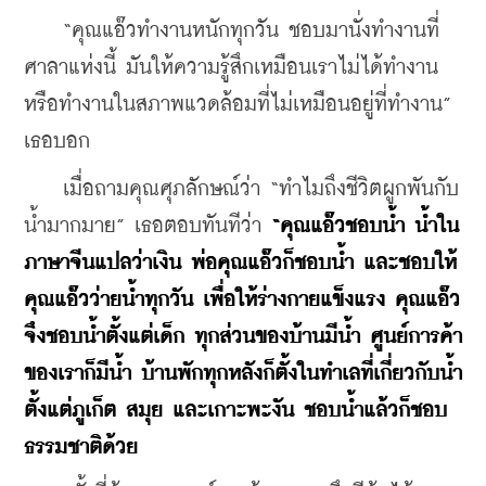
    “คุณแอ๊วทำงานหนักทุกวัน ชอบมานั่งทำงานที่
ศาลาแห่งนี้ มันให้ความรู้สึกเหมือนเราไม่ได้ทำงาน 
หรือทำงานในสภาพแวดล้อมที่ไม่เหมือนอยู่ที่ทำงาน” 
เธอบอก
    เมื่อถามคุณศุภลักษณ์ว่า “ทำไมถึงชีวิตผูกพันกับ
น้ำมากมาย” เธอตอบทันทีว่า 
“คุณแอ๊วชอบน้ำ น้ำใน
ภาษาจีนแปลว่าเงิน พ่อคุณแอ๊วก็ชอบน้ำ และชอบให้
คุณแอ๊วว่ายน้ำทุกวัน เพื่อให้ร่างกายแข็งแรง คุณแอ๊ว
จึงชอบน้ำตั้งแต่เด็ก ทุกส่วนของบ้านมีน้ำ ศูนย์การค้า
ของเราก็มีน้ำ บ้านพักทุกหลังก็ตั้งในทำเลที่เกี่ยวกับน้ำ 
ตั้งแต่ภูเก็ต สมุย และเกาะพะงัน ชอบน้ำแล้วก็ชอบ
ธรรมชาติด้วย