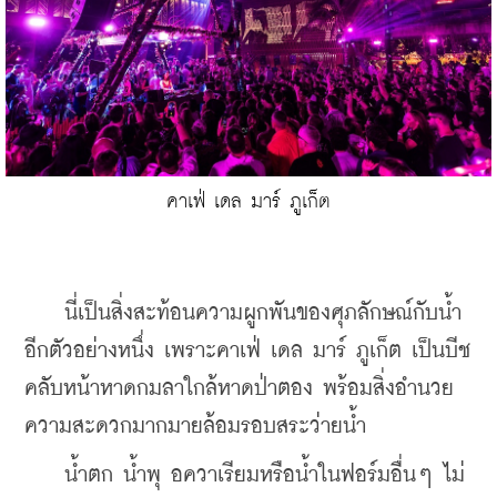
คาเฟ่ เดล มาร์ ภูเก็ต
    นี่เป็นสิ่งสะท้อนความผูกพันของศุภลักษณ์กับน้ำ
อีกตัวอย่างหนึ่ง เพราะคาเฟ่ เดล มาร์ ภูเก็ต เป็นบีช
คลับหน้าหาดกมลาใกล้หาดป่าตอง พร้อมสิ่งอำนวย
ความสะดวกมากมายล้อมรอบสระว่ายน้ำ
    น้ำตก น้ำพุ อควาเรียมหรือน้ำในฟอร์มอื่นๆ ไม่