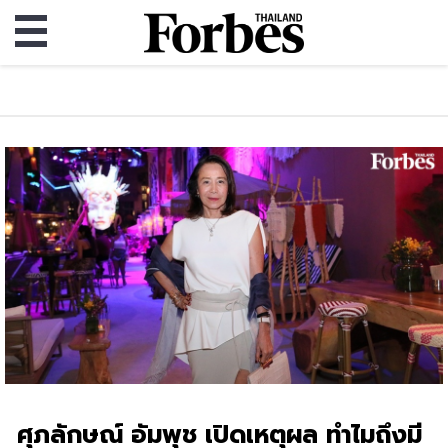
ศุภลักษณ์ อัมพุช เปิดเหตุผล ทำไมถึงมี