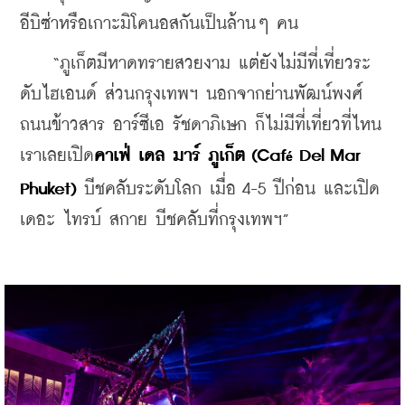
อีบิซ่าหรือเกาะมิโคนอสกันเป็นล้านๆ คน
    “ภูเก็ตมีหาดทรายสวยงาม แต่ยังไม่มีที่เที่ยวระ
ดับไฮเอนด์ ส่วนกรุงเทพฯ นอกจากย่านพัฒน์พงศ์ 
ถนนข้าวสาร อาร์ซีเอ รัชดาภิเษก ก็ไม่มีที่เที่ยวที่ไหน 
เราเลยเปิด
คาเฟ่ เดล มาร์ ภูเก็ต (Caf
 Del Mar 
é
Phuket) 
บีชคลับระดับโลก เมื่อ 4-5 ปีก่อน และเปิด 
เดอะ ไทรบ์ สกาย บีชคลับที่กรุงเทพฯ”