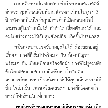
    ภายหลังจากประสบความสำเร็จจากเดอะมอลล์
ท่าพระ ศุภลักษณ์เริ่มพัฒนาโครงการใหม่ในทุกๆ 3 
ปี หลังจากที่แน่ใจว่าศูนย์การค้าที่เปิดก่อนหน้านี้
สามารถสู้ในทำเลนั้นได้ ทำกำไร เลี้ยงตัวเองได้ และ
จะไม่สร้างภาระให้กับศูนย์ใหม่ที่จะเกิดขึ้นในอนาคต
    “เมื่อลงสนามแข่งขันก็หยุดไม่ได้ ต้องขยายอยู่
เรื่อยๆ บางทีก็เริ่มไปพร้อมๆ กัน ก็เจอปัญหา
พร้อมๆ กัน มันเหมือนเครื่องซักผ้า บางทีไม่รู้จะหยิบ
อันไหนออกมาก่อน เราก็เครียด น้ำช่วยลด
ความเครียด ความวิตกกังวล ทำให้คุณแอ๊วอารมณ์ดี
ขึ้น ใจเย็นขึ้น เวลาเครียดเยอะๆ บางทีก็โดดลงน้ำ 
บางทีก็พักร้อนไปเที่ยวเกาะ
 “ศูนย์การค้าของเดอะมอลล์เกือบจะทุกแห่ง เกิด