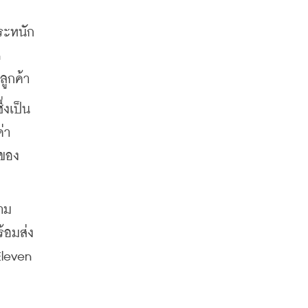
ตระหนัก
 
ูกค้า
่งเป็น
่า
รของ
าม
้อมส่ง
leven 