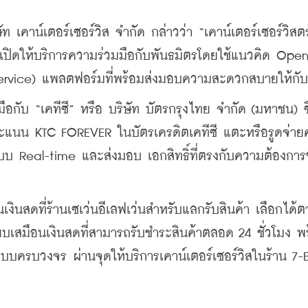
ัท เคาน์เตอร์เซอร์วิส จำกัด กล่าวว่า “เคาน์เตอร์เซอร์วิส
าเปิดให้บริการความร่วมมือกับพันธมิตรโดยใช้แนวคิด Open
ervice) แพลตฟอร์มที่พร้อมส่งมอบความสะดวกสบายให้กับล
มมือกับ “เคทีซี” หรือ บริษัท บัตรกรุงไทย จำกัด (มหาชน) ซึ
้คะแนน KTC FOREVER ในบัตรเครดิตเคทีซี แตะหรือรูดจ่ายค
แบบ Real-time และส่งมอบ เอกสิทธิ์ที่ตรงกับความต้องกา
นสดที่ร้านเซเว่นอีเลฟเว่นสำหรับแลกรับสินค้า เลือกได้ต
บเสมือนเงินสดที่สามารถรับชำระสินค้าตลอด 24 ชั่วโมง พร
บครบวงจร ผ่านจุดให้บริการเคาน์เตอร์เซอร์วิสในร้าน 7-E