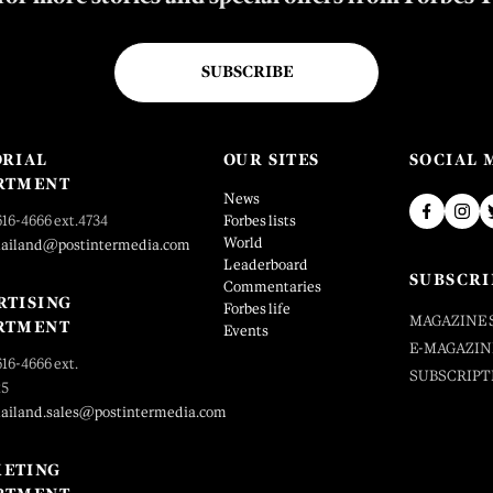
SUBSCRIBE
ORIAL
OUR SITES
SOCIAL 
RTMENT
News
616-4666 ext.4734
Forbes lists
World
hailand@postintermedia.com
Leaderboard
SUBSCRI
Commentaries
RTISING
Forbes life
MAGAZINE 
RTMENT
Events
E-MAGAZIN
616-4666 ext.
SUBSCRIPT
25
hailand.sales@postintermedia.com
ETING