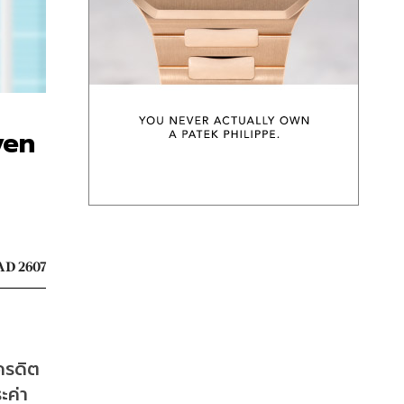
ven
D 2607
เครดิต
ะค่า