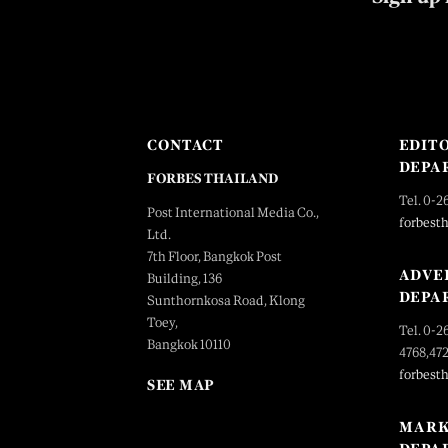
CONTACT
EDIT
DEPA
FORBES THAILAND
Tel. 0-2
Post International Media Co.,
forbest
Ltd.
7th Floor, Bangkok Post
ADVE
Building, 136
DEPA
Sunthornkosa Road, Klong
Toey,
Tel. 0-2
Bangkok 10110
4768,47
forbest
SEE MAP
MARK