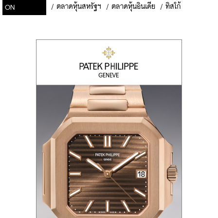
/
ตลาดหุ้นสหรัฐฯ
/
ตลาดหุ้นอินเดีย
/
ทิสโก้
ON