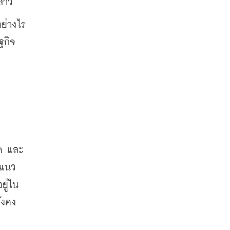
่าว
อย่างไร
ฐกิจ
าด และ
ีแนว
ยู่ใน
ังคง