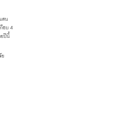
 แสน
กือบ 4 
ีนี้ 
ัย