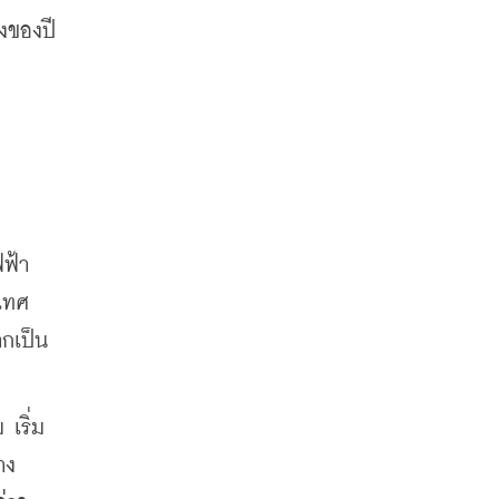
ังของปี
ฟ้า 
ะเทศ
ากเป็น
เริ่ม
าง