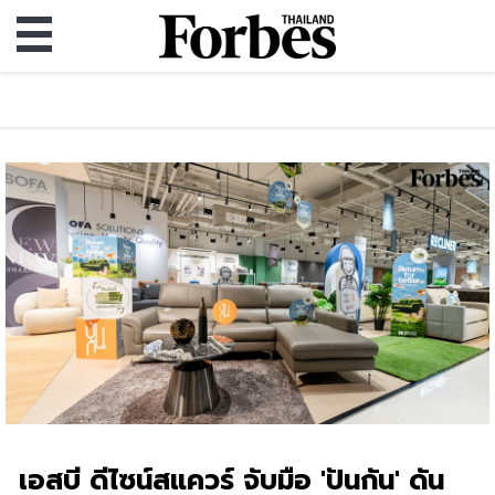
เอสบี ดีไซน์สแควร์ จับมือ 'ปันกัน' ดัน