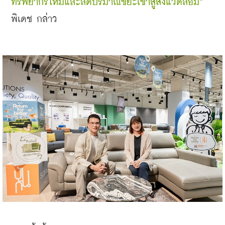
ทรัพยากรใหม่และลดปริมาณขยะเข้าสู่สิ่งแวดล้อม”
พิเดช กล่าว