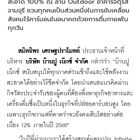
สะอาด 100% ณ ลาน Outdoor อาคารจัตุรัส
จามจุรี ชวนทุกคนเป็นส่วนหนึ่งในการขับเคลื่อน
สังคมไร้คาร์บอนในอนาคตด้วยการดื่มกาแฟใน
ทุกวัน
สมิทธิพร เศรษฐปราโมทย์
 ประธานเจ้าหน้าที่
บริหาร 
บริษัท บ้านปู เน็กซ์ จำกัด
 กล่าวว่า “บ้านปู 
เน็กซ์ สนับสนุนให้ทุกภาคส่วนเข้าถึงและใช้พลังงาน
สะอาดได้อย่างไร้ขีดจำกัด โดยนำเสนอแนวคิดผ่าน
กิจวัตรประจำวันของผู้คนที่ต้องพึ่งพาธุรกิจอาหารและ
เครื่องดื่มซึ่งเป็นหนึ่งในธุรกิจที่ปล่อยคาร์บอนสูง โดย
เฉพาะธุรกิจกาแฟที่คาดว่าจะยังคงเติบโตอย่างต่อ
เนื่อง 12% ภายในปี 2568*
    “ในปีที่ผ่านมาเราได้สร้างสรรค์แคมเปญ Infinite 