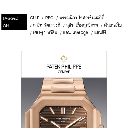
GULF
/
IRPC
/
พรรณนิภา โอฬารธัมมะกิติ์
TAGGED
/
สาริศ รัตนาวะดี
/
สุธัช เรืองสุทธิภาพ
/
เงินเทอร์โบ
ON
/
เศรษฐา ทวีสิน
/
แดน เหตระกูล
/
แสนสิริ