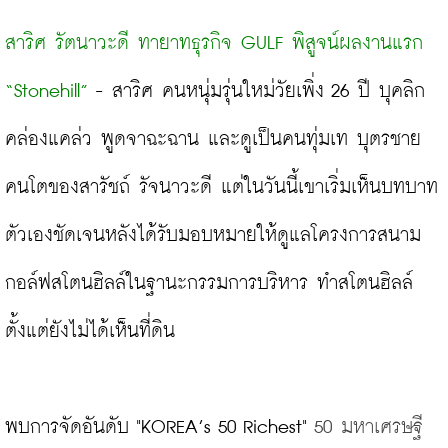
สาริศ รัตนาวะดี ทายาทธุรกิจ GULF พิสูจน์ผลงานแรก 
“Stonehill”
 - สาริศ คนหนุ่มรุ่นใหม่วัยเพิ่ง 26 ปี บุคลิก
คล่องแคล่ว พูดจาฉะฉาน และดูเป็นคนทุ่มเท บุตรชาย
คนโตของสารัชถ์ รัจนาวะดี แต่ในวันนี้เขาเริ่มเห็นบทบาท
ตัวเองชัดเจนหลังได้รับมอบหมายให้ดูแลโครงการสนาม
กอล์ฟสโตนฮิลล์ในฐานะกรรมการบริหาร ทำสโตนฮิลล์
ตั้งแต่ยังไม่ได้เห็นที่ดิน

พบการจัดอันดับ "KOREA’s 50 Richest" 
50 มหาเศรษฐี