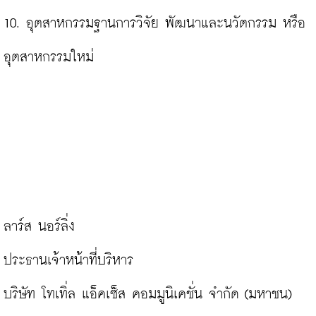
10. อุตสาหกรรมฐานการวิจัย พัฒนาและนวัตกรรม หรือ
อุตสาหกรรมใหม่

ลาร์ส นอร์ลิ่ง

ประธานเจ้าหน้าที่บริหาร

บริษัท โทเทิ่ล แอ็คเซ็ส คอมมูนิเคชั่น จำกัด (มหาชน) 