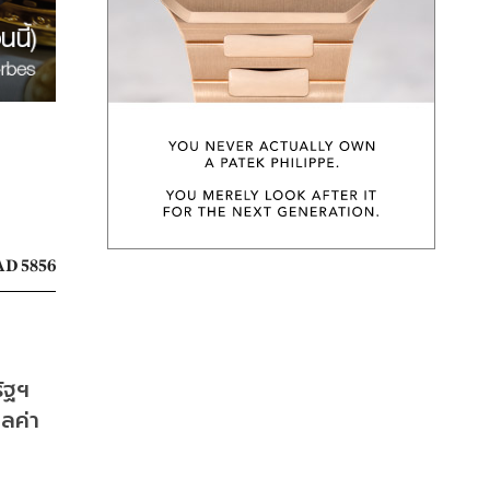
D 5856
ฐฯ 
ลค่า