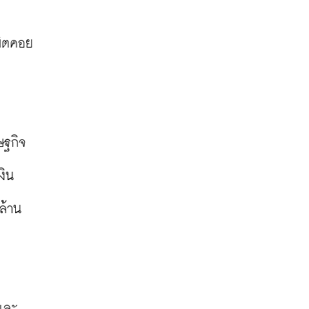
งบิตคอย
ษฐกิจ
ิน 
ล้าน
 และ