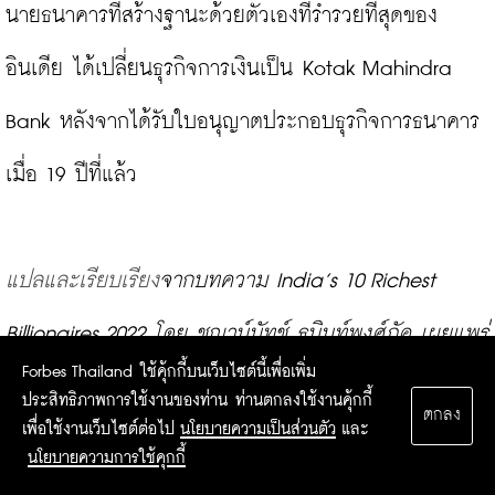
นายธนาคารที่สร้างฐานะด้วยตัวเองที่ร่ำรวยที่สุดของ
อินเดีย ได้เปลี่ยนธุรกิจการเงินเป็น Kotak Mahindra 
Bank หลังจากได้รับใบอนุญาตประกอบธุรกิจการธนาคาร
เมื่อ 19 ปีที่แล้ว

แปลและเรียบเรียง
จากบทความ India’s 10 Richest 
Billionaires 2022 
โดย ชญาน์นัทช์ ธนินท์พงศ์ภัค 
เผยแพร่
Forbes Thailand ใช้คุ้กกี้บนเว็บไซต์นี้เพื่อเพิ่ม
บน Forbes.com
ประสิทธิภาพการใช้งานของท่าน ท่านตกลงใช้งานคุ้กกี้
ตกลง
เพื่อใช้งานเว็บไซต์ต่อไป
นโยบายความเป็นส่วนตัว
และ
นโยบายความการใช้คุกกี้
อ่านเพิ่มเติม: 
10 อันดับ “มหาเศรษฐีจีน” ประจำปี 2022