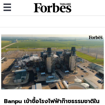
Banpu เข้าซื้อโรงไฟฟ้าก๊าซธรรมชาติใน