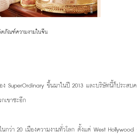
ตภัณฑ์ความงามในจีน
่ของ SuperOrdinary ขึ้นมาในปี 2013 และบริษัทนี้ก็ประสบ
พวกเขาซะอีก 
้าในกว่า 20 เมืองความงามทั่วโลก ตั้งแต่ West Hollywood 