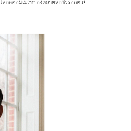
โลกอีคอมเมิร์ซของตลาดลักซัวรี่อีกด้วย