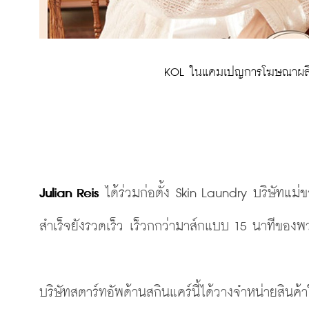
 KOL ในแคมเปญการโฆษณาผลิ
Julian Reis
 ได้ร่วมก่อตั้ง Skin Laundry บริษัทแม
สำเร็จยังรวดเร็ว เร็วกกว่ามาส์กแบบ 15 นาทีของ
บริษัทสตาร์ทอัพด้านสกินแคร์นี้ได้วางจำหน่ายสินค