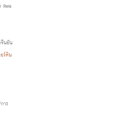
า
 Reis 
จีนอัน
อร์ดิน
ิการ