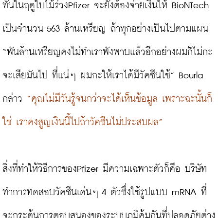
ทันในฤดูใบไม้ร่วงPfizer จะยังต้องจ่ายเงินให้ BioNTech 
เป็นจำนวน 563 ล้านเหรียญ ถ้าทุกอย่างเป็นไปตามแผน 
“พันล้านเหรียญคงไม่ทำเราพังพาบแล้วอีกอย่างผมก็ไม่กะ
จะเสียมันไป ที่แน่ๆ ผมกะให้เราได้มีวัคซีนใช้” Bourla 
กล่าว 
“คุณไม่มีวันรู้จนกว่าจะได้เห็นข้อมูล เพราะฉะนั้นก็
ใช่ เราคงสูญเงินนี้ไปถ้าวัคซีนไม่ประสบผล”
สิ่งที่ทำให้วิธีการของPfizer มีความเฉพาะตัวก็คือ บริษัท
ทำการทดสอบวัคซีนเด่นๆ 4 ตัวซึ่งใช้รูปแบบ mRNA ที่
จะกระตุ้นการตอบสนองของระบบภูมิคุ้มกันที่ปลอดภัยต่าง