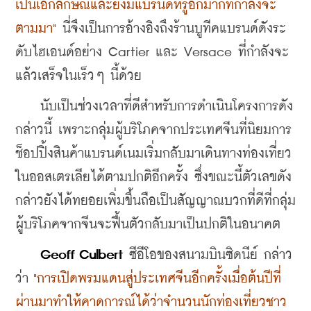
เป็นเอกลักษณ์และยังมีแบรนด์หรูอีกมากที่กำลังจะ
ตามมา"
นี่จึงเป็นการอ้างอิงถึงร้านบูทีคแบรนด์ดังระ
ดับไฮเอนด์อย่าง Cartier และ Versace ที่กำลังจะ
แล้วเสร็จในเร็วๆ นี้ด้วย
    นับเป็นช่วงเวลาที่ดีสำหรับการดำเนินโครงการดัง
กล่าวนี้ เพราะกลุ่มผู้บริโภคจากประเทศจีนที่นิยมการ
ช็อปปิ้งสินค้าแบรนด์เนมเริ่มกลับมาเดินทางท่องเที่ยว
ในออสเตรเลียได้ตามปกติอีกครั้ง ซึ่งขณะนี้ตัวเลขดัง
กล่าวยังได้ทยอยเพิ่มขึ้นถือเป็นสัญญาณบวกที่ดีที่กลุ่ม
ผู้บริโภคจากจีนจะฟื้นตัวกลับมาเป็นปกติในอนาคต
 Geoff Culbert
 ซีอีโอของสนามบินซิดนีย์ กล่าว
ว่า 
"การเปิดพรมแดนสู่ประเทศจีนอีกครั้งเมื่อต้นปีที่
ผ่านมาทำให้คาดการณ์ได้ว่าจํานวนนักท่องเที่ยวชาว