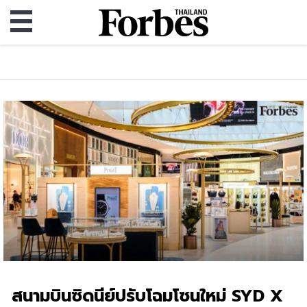
สนามบินซิดนีย์ปรับโฉมโซนใหม่ SYD X