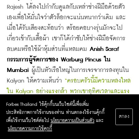
Rajesh ได้ลงไปกำกับดูแลกับเหล่าช่างฝีมือด้วยตัว
เองเพื่อให้มั่นใจว่าตัวล็อกจะแน่นหนากว่าเดิม และ
เมื่อได้รับเสียงสะท้อนว่า สร้อยคอบางรุ่นมักจะไป
เกี่ยวเข้ากับเสื้อผ้า เขาก็ได้กำชับให้ช่างฝีมือจัดการ
ลบคมหรือใช้ผ้าหุ้มส่วนที่แหลมคม 
Anish Saraf 
กรรมการผู้จัดการของ Warburg Pincus ใน 
Mumbai 
ผู้เป็นหัวเรือใหญ่ในการเจรจาการลงทุนใน 
Kalyan ให้ความเห็นว่า 
“ครอบครัวนี้มีความหลงใหล
ใน Kalyan อย่างแรงกล้า พวกเขาอุทิศเวลาและแรง
กายแรงใจทั้งหมดไปกับการขยายขนาดธุรกิจและการ
Forbes Thailand ใช้คุ้กกี้บนเว็บไซต์นี้เพื่อเพิ่ม
พัฒนาองค์กรให้ดียิ่งขึ้น”
ประสิทธิภาพการใช้งานของท่าน ท่านตกลงใช้งานคุ้กกี้
ตกลง
เพื่อใช้งานเว็บไซต์ต่อไป
นโยบายความเป็นส่วนตัว
และ
    สำหรับ Kalyanaraman ลูกค้ามีความสำคัญ
นโยบายความการใช้คุกกี้
อันดับ 1 เสมอ แม้แต่กลุ่มลูกค้าที่ช่างเลือกเป็นพิเศษ