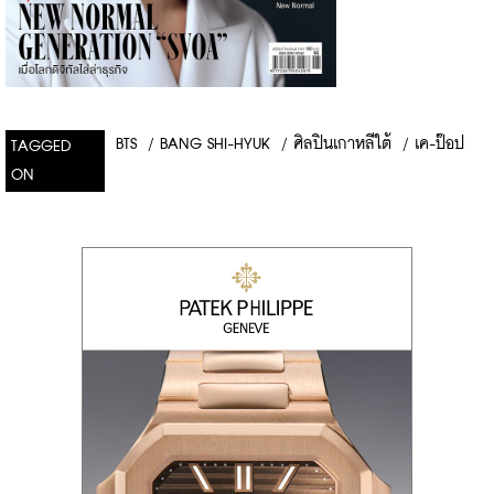
BTS
/
BANG SHI-HYUK
/
ศิลปินเกาหลีใต้
/
เค-ป๊อป
TAGGED
ON