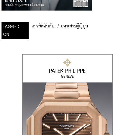
การจัดอันดับ
/
มหาเศรษฐีญี่ปุ่น
TAGGED
ON