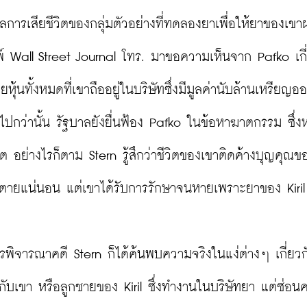
การเสียชีวิตของกลุ่มตัวอย่างที่ทดลองยาเพื่อให้ยาของเขา
พ์ Wall Street Journal โทร. มาขอความเห็นจาก Pafko เกี
ุ้นทั้งหมดที่เขาถืออยู่ในบริษัทซึ่งมีมูลค่านับล้านเหรียญ
่งไปกว่านั้น รัฐบาลยังยื่นฟ้อง Pafko ในข้อหาฆาตกรรม ซึ่ง
ต อย่างไรก็ตาม Stern รู้สึกว่าชีวิตของเขาติดค้างบุญคุณขอ
องตายแน่นอน แต่เขาได้รับการรักษาจนหายเพราะยาของ Kiril

พิจารณาคดี Stern ก็ได้ค้นพบความจริงในแง่ต่างๆ เกี่ยวก
นให้กับเขา หรือลูกชายของ Kiril ซึ่งทำงานในบริษัทยา แต่ซ่อ