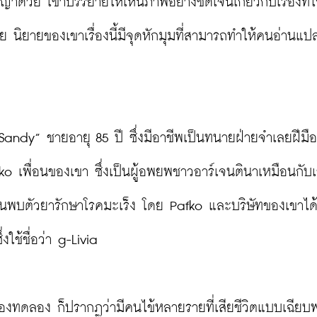
าด้วย เขาบรรยายให้เห็นภาพอย่างชัดเจนเกี่ยวกับเรื่องที่
 นิยายของเขาเรื่องนี้มีจุดหักมุมที่สามารถทำให้คนอ่านแ
“Sandy” ชายอายุ 85 ปี ซึ่งมีอาชีพเป็นทนายฝ่ายจำเลยฝีมือ
fko เพื่อนของเขา ซึ่งเป็นผู้อพยพชาวอาร์เจนตินาเหมือนกับเ
้นพบตัวยารักษาโรคมะเร็ง โดย Pafko และบริษัทของเขาได
ช้ชื่อว่า g-Livia

ทดลอง ก็ปรากฏว่ามีคนไข้หลายรายที่เสียชีวิตแบบเฉียบ