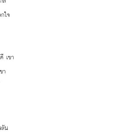
ไกล
ปลกใจ
ดี เขา
ขา 
้
พลัน