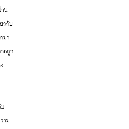
ผ่าน
่ยวกับ
ออกมา
หากถูก
ง 
ับ
นความ