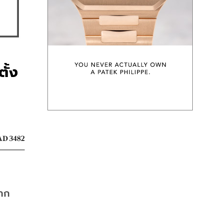
ั้ง
D 3482
จาก