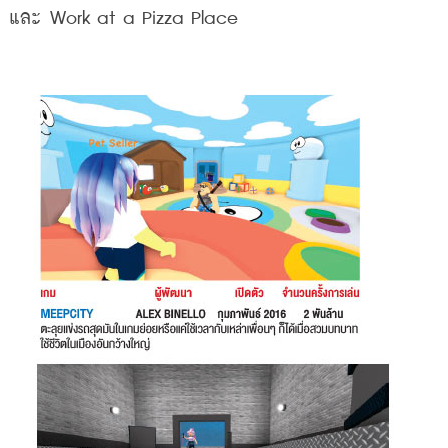
r 
และ
 Work at a Pizza Place