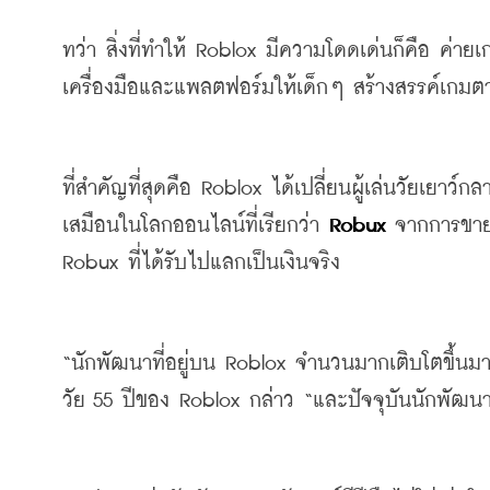
ทว่า
สิ่งที่ทำให้ 
Roblox 
มีความโดดเด่นก็คือ
ค่ายเ
เครื่องมือและแพลตฟอร์มให้เด็กๆ
สร้างสรรค์เกม
ที่สำคัญที่สุดคือ
 Roblox 
ได้เปลี่ยนผู้เล่นวัยเยาว์
เสมือนในโลกออนไลน์ที่เรียกว่า
 Robux
จากการขาย
Robux 
ที่ได้รับไปแลกเป็นเงินจริง
“
นักพัฒนาที่อยู่บน
 Roblox 
จำนวนมากเติบโตขึ้นมา
วัย
 55 
ปีของ
 Roblox 
กล่าว
 “
และปัจจุบันนักพัฒนา