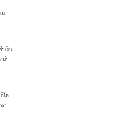
ียม
ำเงิน
รถนำ
ีอีโอ
ox”