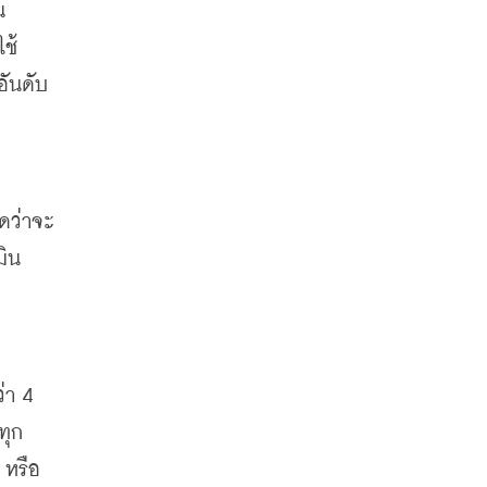
น
ใช้
อันดับ
าดว่าจะ
มิน
่า
 4 
ทุก
 
หรือ