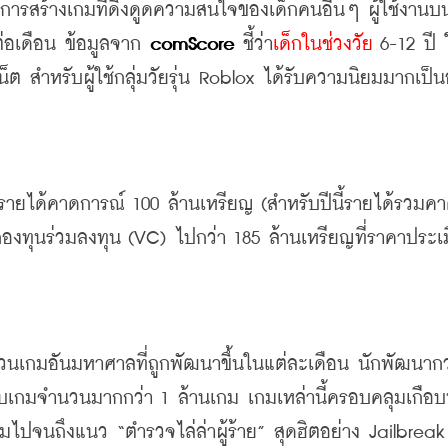
ในการสร้างเกมที่ดึงดูดความสนใจของเด็กคนอื่นๆ
ผู้ใช้งานบ
่อเดือน
ข้อมูลจาก
 comScore
ชี้ว่า
เด็กในช่วงวัย
 6-12 
ปี
น็ต
สำหรับผู้ใช้กลุ่มวัยรุ่น
 Roblox 
ได้รับความนิยมมากเป็น
รายได้คาดการณ์
 100 
ล้านเหรียญ
 (
สำหรับปีนี้รายได้รวมค
องทุนร่วมลงทุน
 (VC) 
ไปกว่า
 185 
ล้านเหรียญที่ราคาประเ
นเกมอันมหาศาลที่ถูกพัฒนาขึ้นในแต่ละเดือน
นักพัฒนากว
บเกมจำนวนมากกว่า
 1 
ล้านเกม
เกมเหล่านี้ครอบคลุมเกือบ
ดิมไปจนถึงแนว
 “
ตำรวจไล่ล่าผู้ร้าย
” 
สุดฮิตอย่าง
 Jailbreak