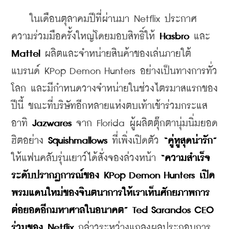
    ในเดือนตุลาคมปีที่ผ่านมา Netflix ประกาศ
ความร่วมมือครั้งใหญ่โดยมอบสิทธิ์ให้ 
Hasbro
 และ 
Mattel
 ผลิตและจำหน่ายสินค้าของเล่นภายใต้
แบรนด์ KPop Demon Hunters อย่างเป็นทางการทั่ว
โลก และมีกำหนดวางจำหน่ายในช่วงไตรมาสแรกของ
ปีนี้ ขณะที่บริษัทอีกหลายแห่งตบเท้าเข้าร่วมกระแส 
อาทิ 
Jazwares
 จาก Florida ผู้ผลิตตุ๊กตานุ่มนิ่มยอด
ฮิตอย่าง 
Squishmallows 
ที่เพิ่งเปิดตัว 
“คู่หูสุดน่ารัก”
ให้แฟนคลับรุ่นเยาว์ได้สั่งจองล่วงหน้า 
“ความสำเร็จ
ระดับปรากฏการณ์ของ KPop Demon Hunters เปิด
พรมแดนใหม่ของจินตนาการให้เราเห็นศักยภาพการ
ต่อยอดอีกมหาศาลในอนาคต” Ted Sarandos CEO
ร่วมของ Netflix
 กล่าวระหว่างแถลงผลประกอบการ