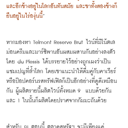
และอีกข้างอยู่ในโลกอันทันสมัย และขาทั้งสองข้างก็
ยืนอยู่ในไร่องุ่นนี้
”
หากมองหา
Telmont Reserve Brut
ไวน์ที่มีโน้ตเล
ม่อนครีมและมาร์ซิพานอันผสมผสานกันอย่างลงตัว 
โดย
 du Plessis 
ได้บรรยายไว้อย่างถูกเผงว่าเป็น
แชมเปญที่ล้ำโลก โดยเขาแนะนำให้ดื่มคู่กับคาเวียร์ 
หรือป๊อปคอร์นรสทรัฟเฟิลก็เป็นอีกอย่างที่ดูดีเหมือน
กัน ผู้ผลิตรายนี้ผลิตไวน์ทั้งหมด
 9  
แบบด้วยกัน 
และ
 1 
ในนั้นก็ผลิตโดยปราศจากกัมมะถันด้วย
สำหรับ ณ ตอนนี้ ตลาดสหรัฐฯ จะมีเพียงแค่