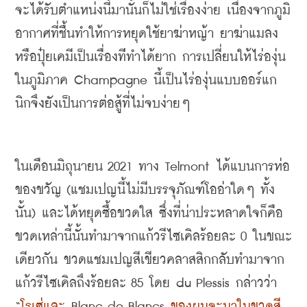
จะได้รับตำแหน่งนี้มานั้นก็ไม่ใช่เรื่องง่าย เนื่องจากภูมิ
อากาศที่ชื้นทำให้การหยุดใช้ยาฆ่าหญ้า ยาฆ่าแมลง 
หรือปุ๋ยเคมีเป็นเรื่องท่ีทำได้ยาก การเปลี่ยนให้ไร่องุ่น
ในภูมิภาค
 Champagne 
นี้เป็นไร่องุ่นแบบออร์แก
นิกจึงยังเป็นการต่อสู้ที่ไม่จบง่ายๆ
ในเดือนมิถุนายน
 2021 
ทาง
 Telmont 
ได้แบนการห่อ
ของขวัญ
 (
แชมเปญนี้ไม่มีบรรจุภัณฑ์โออ่าใดๆ ทั้ง
นั้น
) 
และได้หยุดซื้อขวดใส ซึ่งที่น่าประหลาดใจก็คือ 
ขวดเหล่านี้นั้นทำมาจากแก้วรีไซเคิลร้อยละ
 0 
ในขณะ
เดียวกัน ขวดแชมเปญสีเขียวคลาสสิกกลับทำมาจาก
แก้วรีไซเคิลถึงร้อยละ
 85 
โดย
 du Plessis 
กล่าวว่า
“
โรเซ่และ
 Blanc de Blancs 
ของผมจะมาในขวดสี