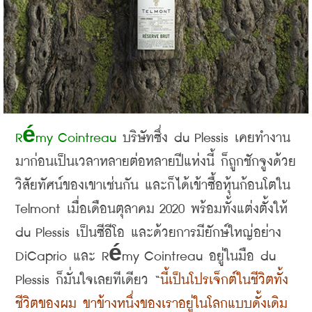
Rémy Cointreau 
บริษัทซึ่ง
 du Plessis 
เคยทำงาน
มาก่อนเป็นเวลาหลายต่อหลายปีแห่งนี้ ก็ถูกชักจูงด้วย
วิสัยทัศน์ของเขาเช่นกัน และก็ได้เข้าซื้อหุ้นก้อนโตใน
Telmont 
เมื่อเดือนตุลาคม
 2020 
พร้อมทั้งแต่งตั้งให้
du Plessis 
เป็นซีอีโอ และด้วยการมียักษ์ใหญ่อย่าง
DiCaprio 
และ
 Rémy Cointreau 
อยู่ในมือ
 du 
Plessis 
ก็มั่นใจเลยทีเดียว
 “
นี้เป็นโปรเจ็กต์ในชีวิตทั้ง
ชีวิตของผม ขาข้างหนึ่งของเราอยู่ในโลกแบบดั้งเดิม 