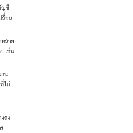
ญชี 
ปลี่ยน
ีกหลาย
 เช่น 
นาน
ี่ไม่
ลางลง
าร