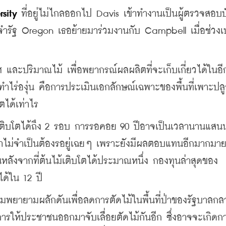
rsity
 ที่อยู่ไม่ไกลออกไป Davis เข้าทำงานเป็นผู้ตรวจสอบบั
ระจํารัฐ Oregon เธอย้ายมาร่วมงานกับ Campbell เมื่อช่วงเ
ม
กาศ และปริมาณไม้ เพื่อพยากรณ์ผลผลิตที่จะเก็บเกี่ยวได้ในอ
รทำไร่องุ่น คือการประเมินเอกลักษณ์เฉพาะของพื้นที่เพาะปลูก
ได้เท่าไร
ิบโตได้ถึง 2 รอบ การรอคอย 90 ปีอาจเป็นเวลานานแสน
กเขาไม่จำเป็นต้องรอยู่เฉยๆ เพราะยังมีผลตอบแทนอีกมากมายท
นหลังจากที่ต้นไม้เติบโตได้ประมาณหนึ่ง กองทุนล่าสุดของ 
ด้ใน 12 ปี
ล้อมพยายามผลักดันเพื่อลดการตัดไม้ในพื้นที่ป่าของรัฐบาลก
ารให้ประชาชนออกมาจับเลื่อยตัดไม้กันอีก ซึ่งอาจจะเกิดก