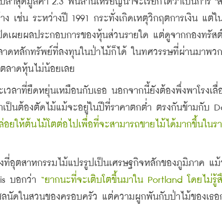
อบล่าสุดมูลค่า 2.3 พันล้านเหรียญน่าจะเรียกได้ว่าเป็นการ "
ู่บ้าง เช่น ระหว่างปี 1991 กระทั่งเกิดเหตุวิกฤตการเงิน แต่
ดเผยผลประกอบการของหุ้นส่วนรายใด แต่ดูจากกองทรัสต์เ
าดหลักทรัพย์ที่ลงทุนในป่าไม้ก็ได้ ในทศวรรษที่ผ่านมาพวก
ตลาดหุ้นไม่น้อยเลย
เวลาที่ยืดหยุ่นเหมือนกับเธอ นอกจากนี้ยังต้องพึ่งพาโรงเลื่อ
ป็นต้องตัดไม้แม้จะอยู่ในปีที่ราคาตกต่ำ ตรงกันข้ามกับ Da
ล่อยให้ต้นไม้โตต่อไปเพื่อที่จะสามารถขายไม้ได้มากขึ้นในรา
ช่วงที่อุตสาหกรรมไม้แปรรูปเป็นเศรษฐกิจหลักของภูมิภาค แม้
is บอกว่า 
“ยากนะที่จะเติบโตขึ้นมาใน Portland โดยไม่รู้ส
เฮเซลนัดในสวนของครอบครัว แต่ความผูกพันกับป่าไม้ของเธอก