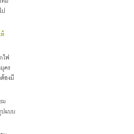
ี่มี
ป 
ห้
ากไฟ
มุคร 
ต้องมี
ียม
รูปแบบ