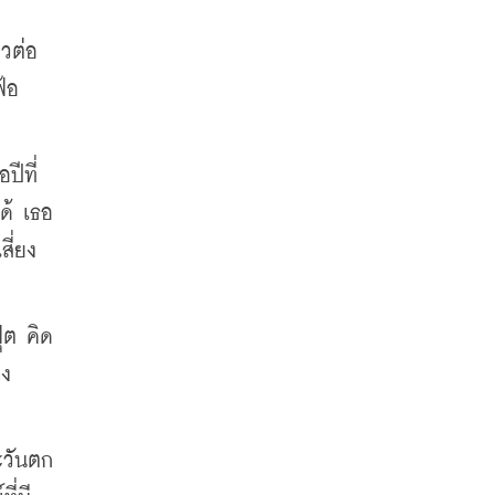
วต่อ
้อ 
ปีที่
ด้ เธอ
สี่ยง
ุต คิด
าง
ะวันตก