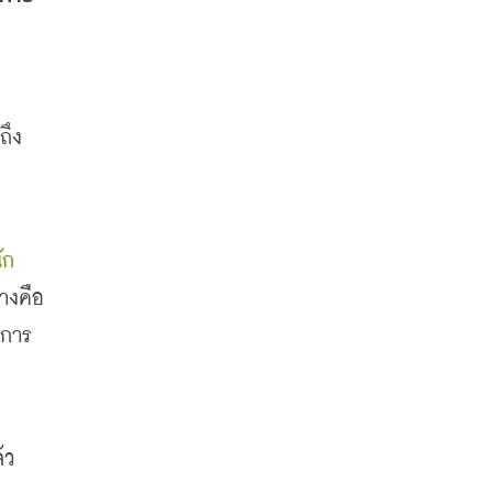
ถึง
ัก
างคือ 
ตการ
้ว