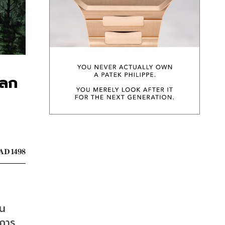
โลก
AD 1498
สน
กการ