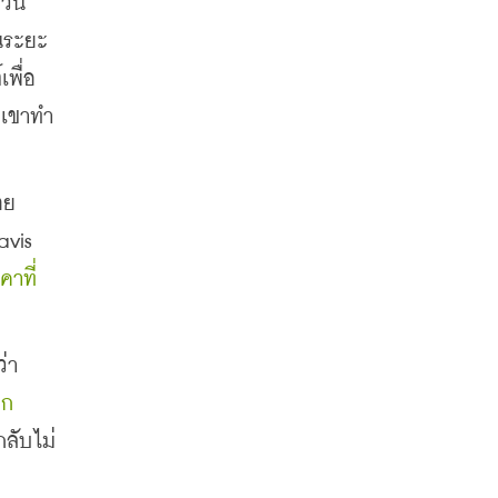
สวน
ในระยะ
พื่อ
เขาทำ 
ย 
vis 
คาที่
ว่า
ึก
ลับไม่