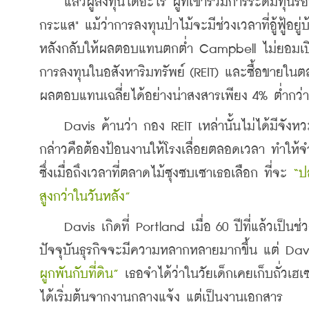
    แล้วผู้ลงทุนได้อะไร ผู้ที่เข้าร่วมการระดมทุนร
กระแส" แม้ว่าการลงทุนป่าไม้จะมีช่วงเวลาที่อู้ฟู้อย
หลังกลับให้ผลตอบแทนตกต่ำ Campbell ไม่ยอมเปิ
การลงทุนในอสังหาริมทรัพย์ (REIT) และซื้อขายในตล
ผลตอบแทนเฉลี่ยได้อย่างน่าสงสารเพียง 4% ต่ำกว่า
    Davis ค้านว่า กอง REIT เหล่านั้นไม่ได้มีจังหวะ
กล่าวคือต้องป้อนงานให้โรงเลื่อยตลอดเวลา ทำให้จำเ
ซึ่งเมื่อถึงเวลาที่ตลาดไม้ซุงซบเซาเธอเลือก ที่จะ 
“ป
สูงกว่าในวันหลัง”
    Davis เกิดที่ Portland เมื่อ 60 ปีที่แล้วเป็น
ปัจจุบันธุรกิจจะมีความหลากหลายมากขึ้น แต่ Dav
ผูกพันกับที่ดิน” 
เธอจำได้ว่าในวัยเด็กเคยเก็บถั่ว
ได้เริ่มต้นจากงานกลางแจ้ง แต่เป็นงานเอกสาร