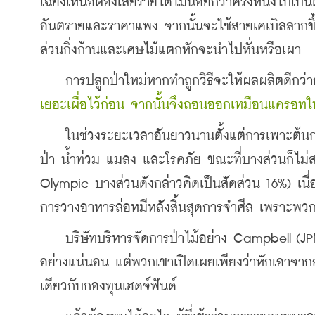
เฉียงเหนือต้องเสียรายได้ไม่น้อยกว่าครึ่งหนึ่งไปเป็
อันตรายและราคาแพง จากนั้นจะใช้สายเคเบิลลากขึ
ส่วนกิ่งก้านและเศษไม้แตกหักจะนำไปหั่นหรือเผา
    การปลูกป่าใหม่หากทำถูกวิธีจะให้ผลผลิตดีกว่าก
เยอะเผื่อไว้ก่อน จากนั้นจึงถอนออกเหมือนแครอท
    ในช่วงระยะเวลาอันยาวนานตั้งแต่การเพาะต้นกล
ป่า น้ำท่วม แมลง และโรคภัย ขณะที่บางส่วนก็ไม่สามา
Olympic บางส่วนดังกล่าวคิดเป็นสัดส่วน 16%) เนื่อ
การวางอาหารล่อหมีหลังสิ้นสุดการจำศีล เพราะพว
    บริษัทบริหารจัดการป่าไม้อย่าง Campbell (JP
อย่างแน่นอน แต่พวกเขาเปิดเผยเพียงว่าหักเอาจา
เดียวกับกองทุนเฮดจ์ฟันด์