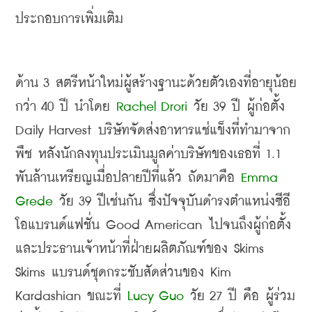
ประกอบการเพิ่มเติม
ด้าน
 3 สตรี
หน้าใหม่ผู้สร้างฐานะด้วยตัวเองที่อายุน้อย
กว่า
 40 
ปี นำโดย
 Rachel Drori 
วัย
 39 
ปี ผู้ก่อตั้ง
Daily Harvest 
บริษัทจัดส่งอาหารแช่แข็งที่ทำมาจาก
พืช หลังนักลงทุนประเมินมูลค่าบริษัทของเธอที่
 1.1 
พันล้านเหรียญเมื่อปลายปีที่แล้ว ถัดมาคือ
 Emma 
Grede 
วัย
 39 
ปีเช่นกัน ซึ่งปัจจุบันดำรงตำแหน่งซีอี
โอแบรนด์แฟชั่น
 Good American 
ไปจนถึงผู้ก่อตั้ง
และประธานเจ้าหน้าที่ฝ่ายผลิตภัณฑ์ของ
 Skims 
Skims 
แบรนด์ชุดกระชับสัดส่วนของ
Kim 
Kardashian 
ขณะที่
 Lucy Guo 
วัย
 27 
ปี
คือ
ผู้ร่วม