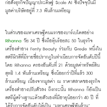
ก่อตั้งธุรกิจปัญญาประดิษฐ์
 Scale AI 
ซึ่งปัจจุบันมี
มูลค่าบริษัทอยู่ที่
 7.3 
พันล้านเหรียญ
ในส่วนของมหาเศรษฐีคนแรกของบาร์เบโดสอย่าง
Rihanna
วัย
 34 
ปี ซึ่งถือหุ้นร้อยละ
 50 
ในธุรกิจ
เครื่องสำอาง
 Fenty Beauty 
ร่วมกับ
 Grede 
หนึ่งใน
สตรีผิวสีที่มีรายชื่อปรากฎในทำเนียบการจัดอันดับปีนี้ 
โดย
 Rihanna 
ครองอันดับที่
 21 
ด้วยมูลค่าทรัพย์สิน
สุทธิ
 1.4 
พันล้านเหรียญ 
ซึ่งน้อยกว่าปีที่แล้ว
 300 
ล้านเหรียญ
เนื่องจากมูลค่า
ณ
ราคาตลาดของธุรกิจ
เครื่องสำอางปรับตัวลง
ถึงกระนั้น
 Rihanna 
ก็ยัง
เป็น
สตรีผู้สร้างฐานะด้วยตัวเองที่มีอายุน้อยกว่า
 40 
ปี ที่
ได้รับการจัดอันดับให้เป็น
 “
มหาเศรษฐีพันล้าน
”