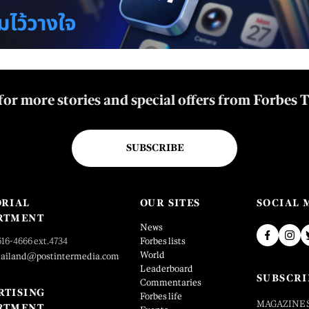
for more stories and special offers from Forbes 
SUBSCRIBE
ORIAL
OUR SITES
SOCIAL 
RTMENT
News
616-4666 ext.4734
Forbes lists
World
hailand@postintermedia.com
Leaderboard
SUBSCRI
Commentaries
RTISING
Forbes life
MAGAZINE 
RTMENT