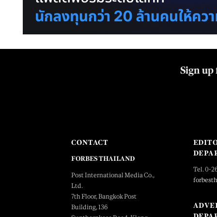
Sign up 
CONTACT
EDIT
DEPA
FORBES THAILAND
Tel. 0-2
Post International Media Co.,
forbest
Ltd.
7th Floor, Bangkok Post
ADVE
Building, 136
DEPA