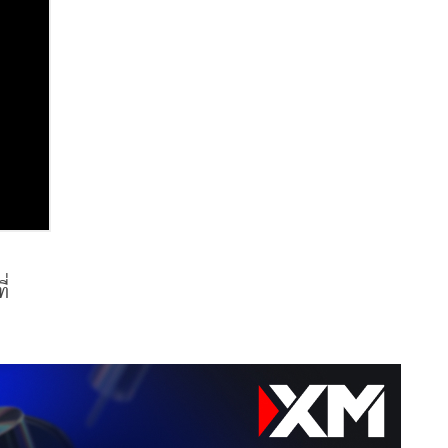
    อ่านบทสัมภาษณ์ ““อธิศ-พรปวีณ์” ยีนส์เปลี่ยนชีวิต ถักทอแบรนด์ “Merge” สู่ธุรกิจแฟชั่น 600 ล้าน” ได้ที่ 