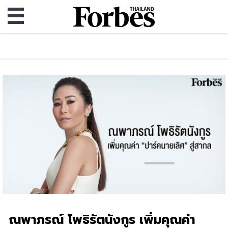
ณพาภรณ์ โพธิรัตนังกูร เพิ่มคุณค่า